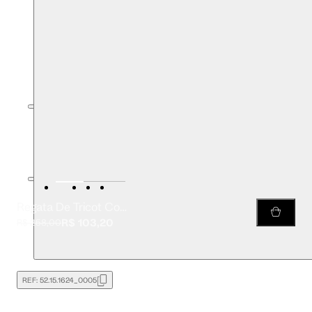
Regata De Tricot Com Lurex Nadador
R$ 103,20
R$ 258,00
REF:
52.15.1624_0005