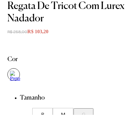
Regata De Tricot Com Lurex
Nadador
R$ 103,20
R$ 258,00
Cor
Tamanho
P
M
G