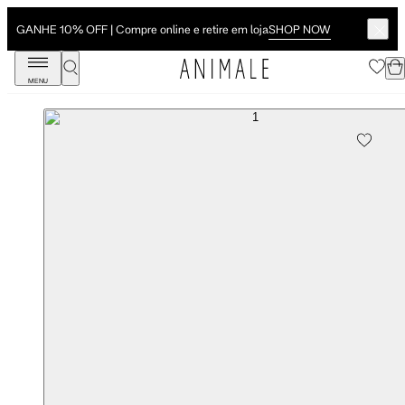
SHOP NOW
GANHE 10% OFF | Compre online e retire em loja
MENU