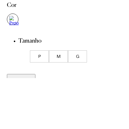
Cor
Tamanho
P
M
G
Guia de Medidas
ADICIONAR À SACOLA
SALVAR NA WISHLIST