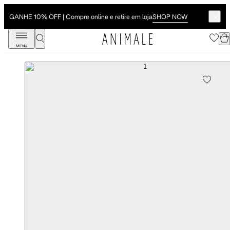
SHOP NOW
GANHE 10% OFF | Compre online e retire em loja
MENU