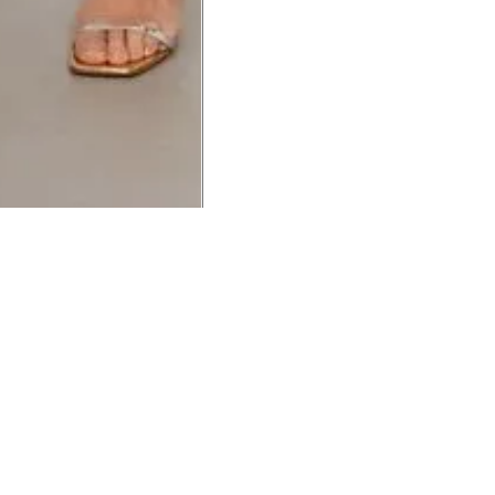
UCIONAL
MINHA CONTA
AJUD
o Animale
Minha Conta
Cuidad
ESG
Meus Pedidos
Entreg
intage
Devolver Pedido
Troca 
54
Wishlist
Formas
ores
Gift Card
Pergun
evendedor