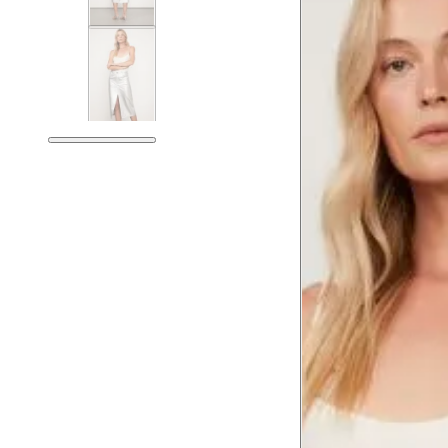
Tam. 34
Corpo
Tórax
76 cm
Busto
79 cm
Cintura
60 cm
Cintura baixa
74 cm
Quadril
89 cm