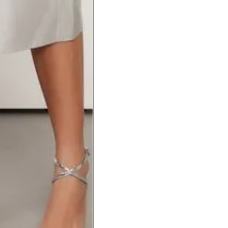
hão
té a planta do pé na frente do
a do punho.
Precisa de ajuda?
Saber mais
o produto
Não encontrei meu tamanho. 
recomendação?