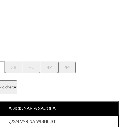
Tam. 42
Tam. 44
Meus Pedidos
Wishlist
95 cm
100 cm
98 cm
103 cm
38
40
42
44
79 cm
84 cm
do chegar
93 cm
98 cm
ADICIONAR À SACOLA
108 cm
113 cm
SALVAR NA WISHLIST