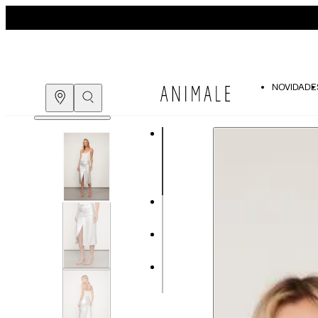
NOVIDADE
Guia de medidas
COMPRE PELO
WHATSAPP
ENCONTRE UMA LOJA
Tabela de medidas do corpo
As medidas mostradas são referentes às me
Medidas do