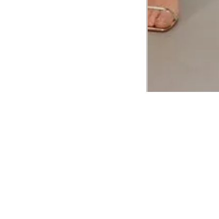
CADASTRE-SE EM NOSSA
NEWSLETTER
INSTIT
Aplicativ
Receba as novidades e fique por dentro de
serviços exclusivos!
Animale 
Animale V
Azzas 21
OK
Forneced
Seja um r