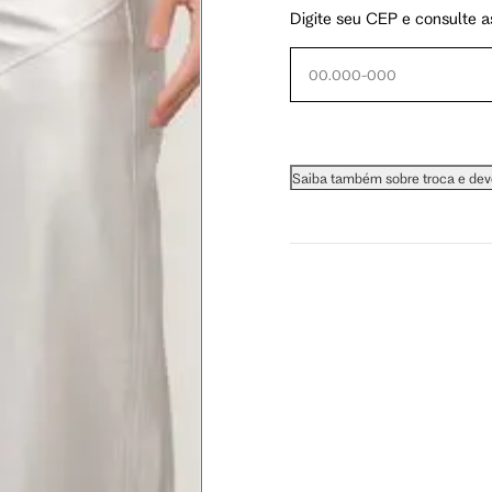
Digite seu CEP e consulte a
 busto.
Saiba também sobre troca e de
a do seio. A fita deve estar
na parte mais fina.
ximadamente 4 cm abaixo da
xa, aproximadamente 2cm