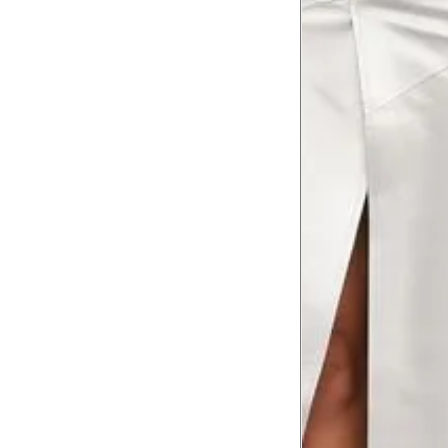
Tórax
1
Contorne abaixo da axila e acima do
Busto
Contorne o busto passando pela altur
2
folgada.
Cintura
3
Contorne a cintura colocando a fita 
Cintura baixa
Contorne na linha do umbigo, apro
4
linha da cintura.
Quadril
5
Contorne a maior parte do quadril.
Coxa total
Contorne a parte mais larga da co
6
abaixo da virilha.