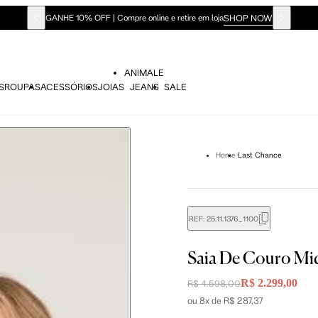
SHOP NOW
GANHE 10% OFF | Compre online e retire em loja
ANIMALE
S
ROUPAS
ACESSÓRIOS
JOIAS
JEANS
SALE
Home
Last Chance
REF:
25.11.1376_1100
didas do corpo, compare-as com as medidas do seu corpo par
Saia De Couro Mid
R$ 2.299,00
R$ 4.598,00
ou 8x de R$ 287,37