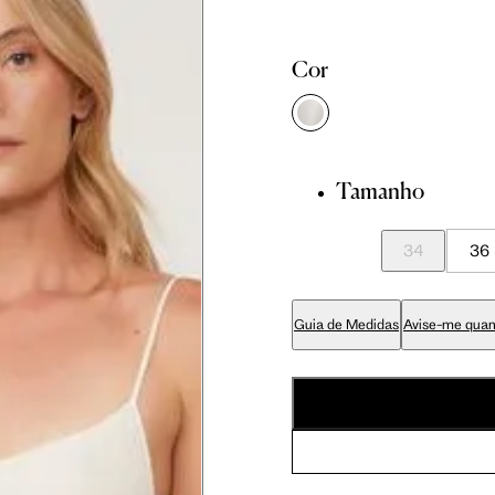
Tam. 36
Tam. 38
Tam. 40
Cor
81 cm
86 cm
90 cm
84 cm
89 cm
93 cm
Tamanho
34
36
65 cm
70 cm
74 cm
Guia de Medidas
Avise-me quan
79 cm
84 cm
88 cm
94 cm
99 cm
103 cm