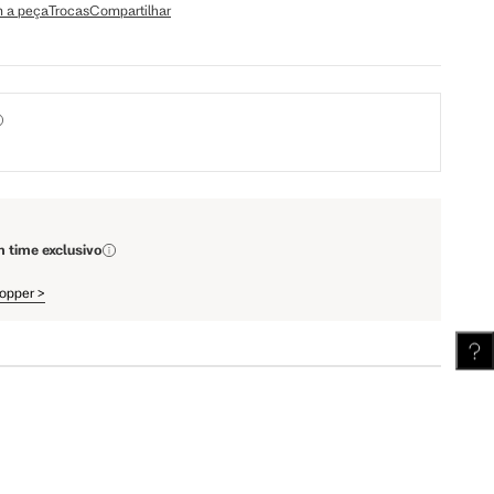
64.5 cm
67.5 cm
 a peça
Trocas
Compartilhar
110 cm
112 cm
62 cm
62.5 cm
m time exclusivo
hopper
>