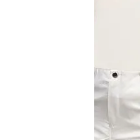
Coxa total
53 cm
Comprimento
da cintura até
105 cm
o chão
Comprimento
60 cm
do braço
Como me medir?
Tire as medidas do seu corpo de acordo com 