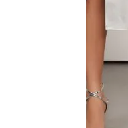
Comprimento da cintura até o c
Meça da parte mais fina da cintura a
7
corpo
Comprimento do braço
8
Meça do canto do ombro até a dobr
Troca ou devolução
Se ainda assim não servir, você pode devolver 
gratuitamente em até 15 dias.