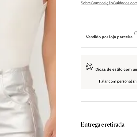
56 cm
59 cm
61.5 cm
Sobre
Composição
Cuidados com
106 cm
108 cm
109 cm
Vendido por loja parceira
60.5 cm
61 cm
61.5 cm
Dicas de estilo com u
Falar com personal s
Entrega e retirada
as instruções abaixo.