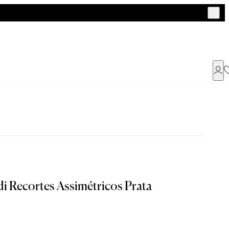
Já possui uma conta ?
Faça login ou cadastre-se
ENTRAR
a encontrar o seu tamanho.
i Recortes Assimétricos Prata
Dados Pessoais