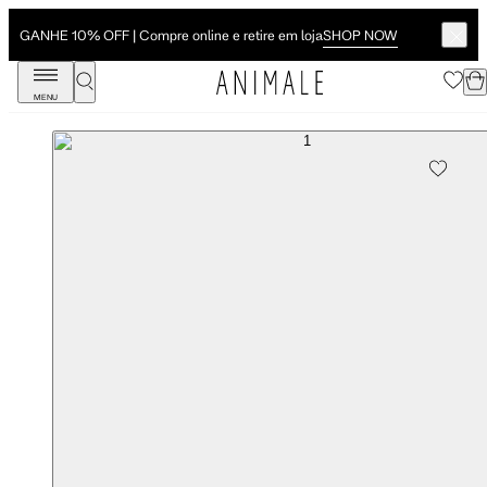
SHOP NOW
GANHE 10% OFF | Compre online e retire em loja
MENU