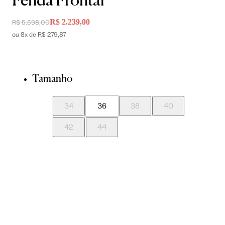
Fenda Frontal
R$ 2.239,00
R$ 5.598,00
ou 8x de R$ 279,87
Tamanho
34
36
38
40
42
44
Guia de Medidas
Avise-me quando chegar
ADICIONAR À SACOLA