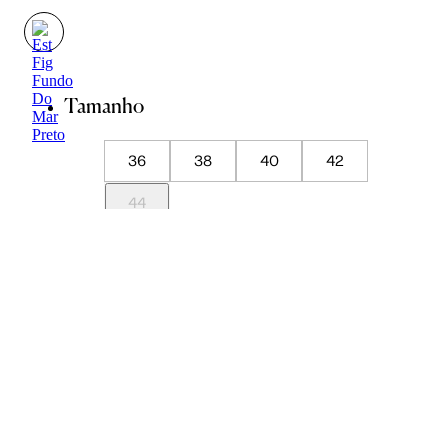
Tamanho
36
38
40
42
44
Guia de Medidas
Avise-me quando chegar
ADICIONAR À SACOLA
SALVAR NA WISHLIST