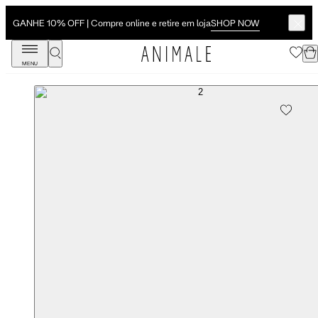
SHOP NOW
GANHE 10% OFF | Compre online e retire em loja
MENU