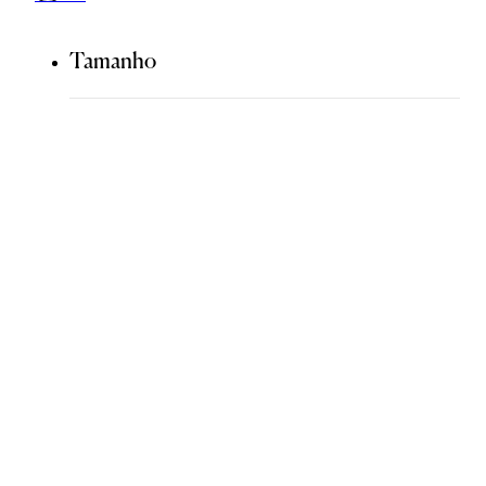
Tamanho
Régua de caimento
NOVO
Clique aqui e entenda mais sobre o caimento da peça!
Tamanho
34
36
38
40
pequeno
fiel ao tamanho
grande
42
44
Guia de Medidas
ADICIONAR À SACOLA