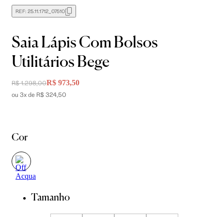
REF:
25.11.1712_07510
Saia Lápis Com Bolsos
Utilitários Bege
R$ 973,50
R$ 1.298,00
ou 3x de R$ 324,50
Cor
Tamanho