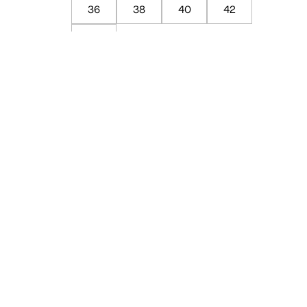
36
38
40
42
44
Guia de Medidas
ADICIONAR À SACOLA
SALVAR NA WISHLIST
Sobre
Cuidados com a peça
Trocas
Compartilhar
Vendido por loja parceira