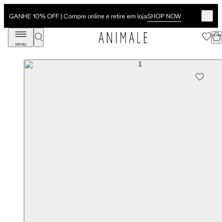
SHOP NOW
GANHE 10% OFF | Compre online e retire em loja
MENU