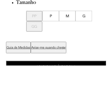
Tamanho
PP
P
M
G
GG
Guia de Medidas
Avise-me quando chegar
ADICIONAR À SACOLA
SALVAR NA WISHLIST
Sobre
Composição
Cuidados com a peça
Trocas
Compartilhar