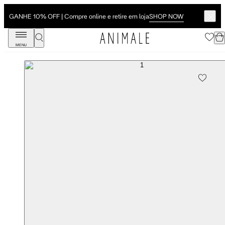
SHOP NOW
GANHE 10% OFF | Compre online e retire em loja
MENU