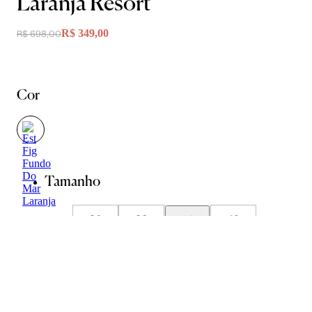
Laranja Resort
R$ 349,00
R$ 698,00
Cor
Tamanho
36
38
40
42
44
Guia de Medidas
Avise-me quando chegar