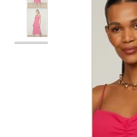
Medidas do Corpo
Tam.
Tórax
81 
Busto
84 
Cintura
65 
Cintura baixa
79 
Quadril
94 