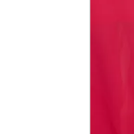
Tórax
1
Contorne abaixo da axila e acima do
Busto
Contorne o busto passando pela altur
2
folgada.
Cintura
3
Contorne a cintura colocando a fita 
Cintura baixa
Contorne na linha do umbigo, apro
4
linha da cintura.
Quadril
5
Contorne a maior parte do quadril.
Coxa total
Contorne a parte mais larga da co
6
abaixo da virilha.
Comprimento da cintura até o c