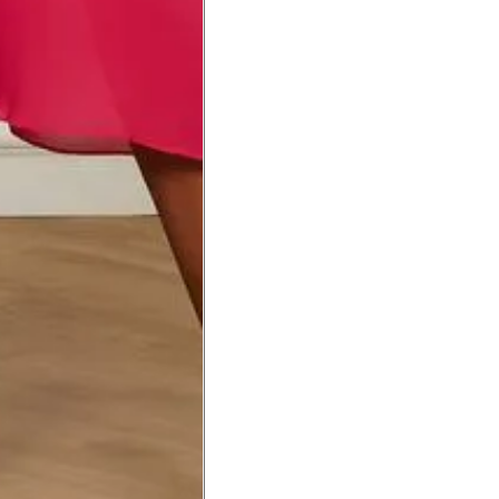
té a planta do pé na frente do
a do punho.
Precisa de ajuda?
Saber mais
o produto
Não encontrei meu tamanho. 
recomendação?