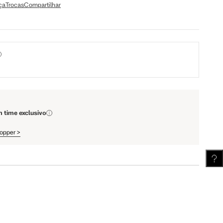
ça
Trocas
Compartilhar
64.5 cm
67.5 cm
110 cm
112 cm
62 cm
62.5 cm
m time exclusivo
hopper
>