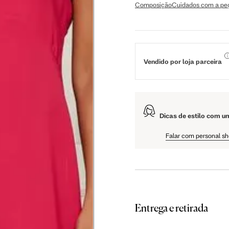
Composição
Cuidados com a pe
cm
59 cm
61.5 cm
 cm
108 cm
109 cm
Vendido por loja parceira
 cm
61 cm
61.5 cm
Dicas de estilo com u
Falar com personal s
as instruções abaixo.
Entrega e retirada