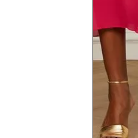
Meça da parte mais fina da cintura a
7
corpo
Comprimento do braço
8
Meça do canto do ombro até a dobr
Troca ou devolução
Se ainda assim não servir, você pode devolver 
gratuitamente em até 15 dias.