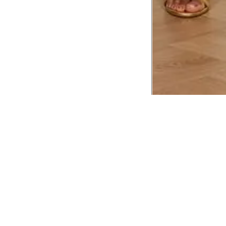
CADASTRE-SE EM NOSSA
NEWSLETTER
INSTIT
Aplicativ
Receba as novidades e fique por dentro de
serviços exclusivos!
Animale 
Animale V
Azzas 21
OK
Forneced
Seja um r