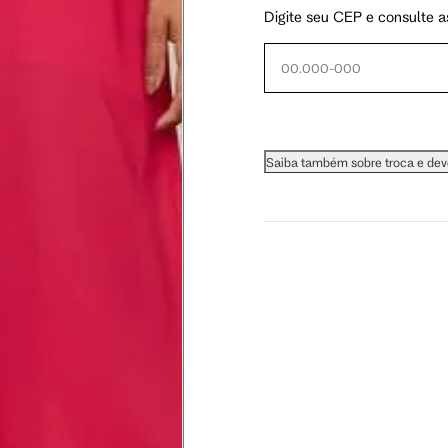
Digite seu CEP e consulte a
 busto.
a do seio. A fita deve estar
Saiba também sobre troca e de
na parte mais fina.
ximadamente 4 cm abaixo da
xa, aproximadamente 2cm
hão