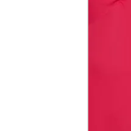
Coxa total
56 
Comprimento da cintura
106
até o chão
Comprimento do braço
60.5
Como me medir?
Tire as medidas do seu corpo de acordo com 