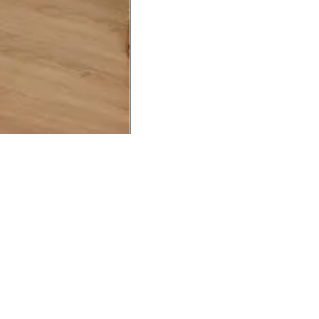
UCIONAL
MINHA CONTA
AJUD
o Animale
Minha Conta
Cuidad
ESG
Meus Pedidos
Entreg
intage
Devolver Pedido
Troca 
54
Wishlist
Formas
ores
Gift Card
Pergun
evendedor