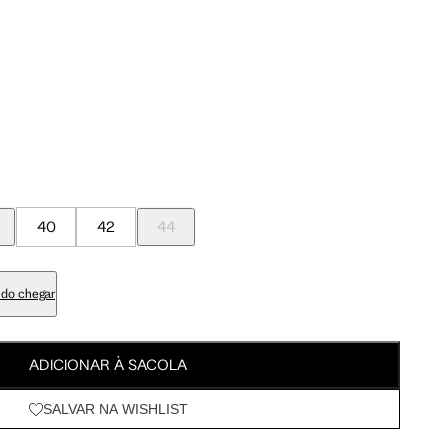
Meus Pedidos
Tam. 42
Tam. 44
Wishlist
95 cm
100 cm
98 cm
103 cm
40
42
44
79 cm
84 cm
do chegar
93 cm
98 cm
ADICIONAR À SACOLA
108 cm
113 cm
SALVAR NA WISHLIST