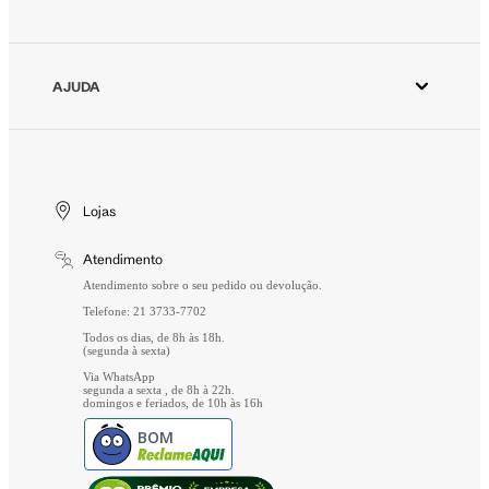
Minha Conta
Fornecedores
Meus Pedidos
Seja um revendedor Animale
Devolver Pedido
AJUDA
Trabalhe Conosco
Wishlist
Aviso de Privacidade
Cuidados Especiais
Gift Card
Segurança
Entrega
Troca e Devolução
Lojas
Formas de Pagamento
Atendimento
Perguntas Frequentes
Atendimento sobre o seu pedido ou devolução.
Telefone: 21 3733-7702
Todos os dias, de 8h às 18h.
(segunda à sexta)
Via WhatsApp
segunda a sexta , de 8h à 22h.
domingos e feriados, de 10h às 16h
BOM