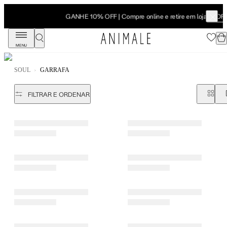
SHOP NOW
GANHE 10% OFF | Compre online e retire em loja
MENU
SOUL
GARRAFA
FILTRAR E ORDENAR