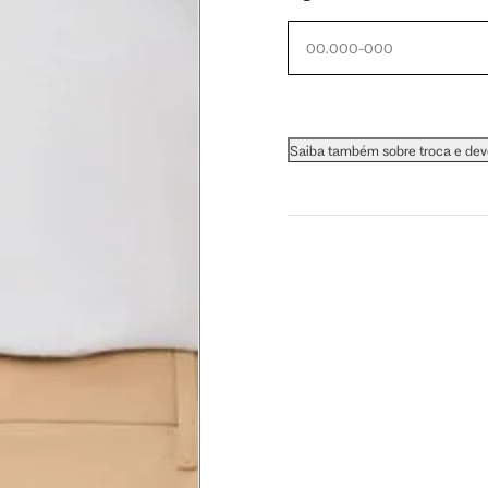
 busto.
a do seio. A fita deve estar
Saiba também sobre troca e de
na parte mais fina.
ximadamente 4 cm abaixo da
xa, aproximadamente 2cm
hão
té a planta do pé na frente do