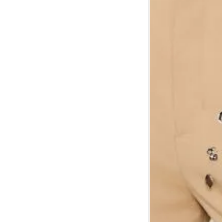
corpo
Comprimento do braço
8
Meça do canto do ombro até a dobr
Troca ou devolução
Se ainda assim não servir, você pode devolver 
gratuitamente em até 15 dias.