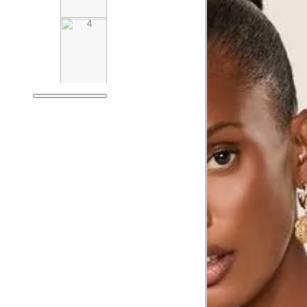
Medidas do Corpo
P
Tórax
78.5
Busto
81.5
Cintura
62.5
Cintura baixa
76.5
Quadril
91.5