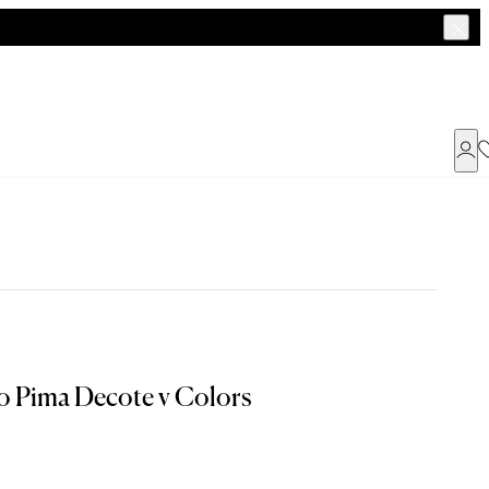
Já possui uma conta ?
Faça login ou cadastre-se
ENTRAR
o Pima Decote v Colors
Dados Pessoais
a encontrar o seu tamanho.