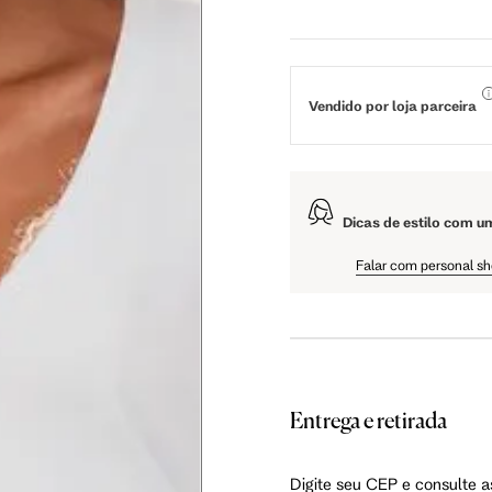
 cm
59 cm
63 cm
5 cm
108.5 cm
110 cm
Vendido por loja parceira
5 cm
61 cm
61.75 cm
Dicas de estilo com u
Falar com personal s
as instruções abaixo.
Entrega e retirada
Digite seu CEP e consulte a