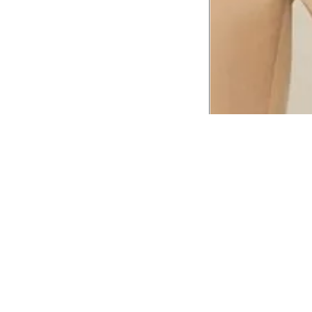
CADASTRE-SE EM NOSSA
NEWSLETTER
INSTIT
Aplicativ
Receba as novidades e fique por dentro de
serviços exclusivos!
Animale 
Animale V
Azzas 21
OK
Forneced
Seja um r
Animale
A Animale utiliza os dados preenchidos para