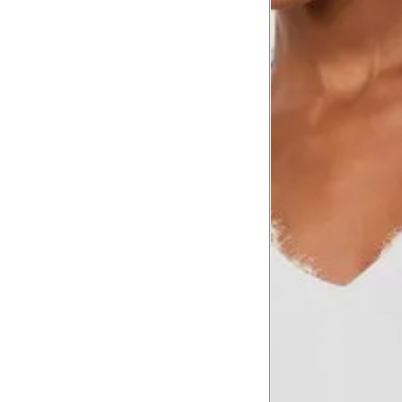
Coxa total
54.5
Comprimento da cintura
105.
até o chão
Comprimento do braço
60.2
Como me medir?
Tire as medidas do seu corpo de acordo com 