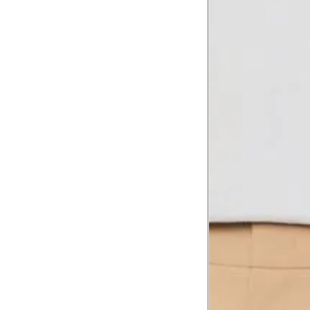
Tórax
1
Contorne abaixo da axila e acima do
Busto
Contorne o busto passando pela altur
2
folgada.
Cintura
3
Contorne a cintura colocando a fita 
Cintura baixa
Contorne na linha do umbigo, apro
4
linha da cintura.
Quadril
5
Contorne a maior parte do quadril.
Coxa total
Contorne a parte mais larga da co
6
abaixo da virilha.
Comprimento da cintura até o c
Meça da parte mais fina da cintura a
7