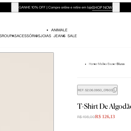
SHOP NOW
GANHE 10% OFF | Compre online e retire em loja
ANIMALE
S
ROUPAS
ACESSÓRIOS
JOIAS
JEANS
SALE
Home
Malha
Bazar
Blusa
REF:
52.06.0950_07603
T-Shirt De Algodã
didas do corpo, compare-as com as medidas do seu corpo par
R$ 126,13
R$ 198,00