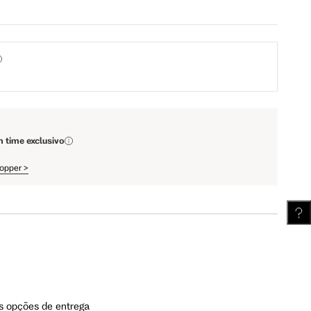
67.5 cm
72 cm
111.5 cm
112 cm
62.5 cm
63.25 cm
m time exclusivo
hopper
>
s opções de entrega