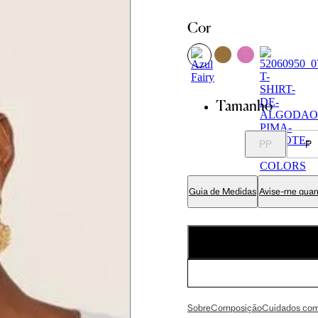
P
P
M
Cor
 cm
86 cm
92.5 cm
Tamanho
 cm
89 cm
95.5 cm
PP
P
 cm
70 cm
76.5 cm
Guia de Medidas
Avise-me quan
 cm
84 cm
90.5 cm
 cm
99 cm
105.5 cm
Sobre
Composição
Cuidados com