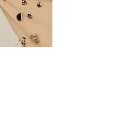
UCIONAL
MINHA CONTA
AJUD
o Animale
Minha Conta
Cuidad
ESG
Meus Pedidos
Entreg
intage
Devolver Pedido
Troca 
54
Wishlist
Formas
ores
Gift Card
Pergun
evendedor