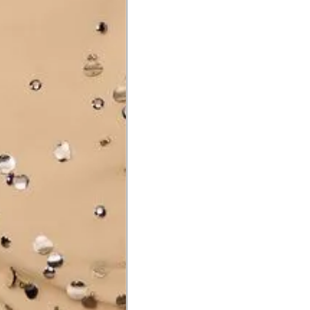
a do punho.
Precisa de ajuda?
Saber mais
o produto
Não encontrei meu tamanho. 
recomendação?