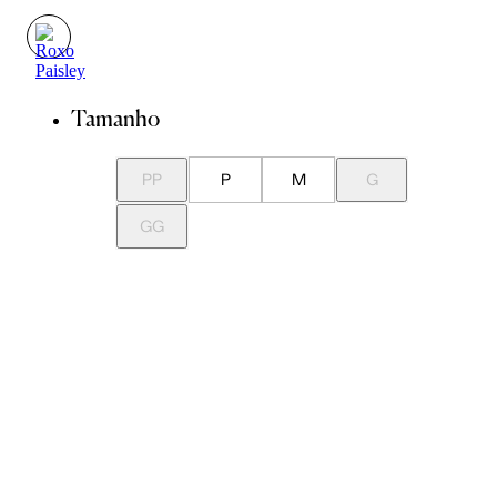
Tamanho
PP
P
M
G
GG
Guia de Medidas
Avise-me quando chegar
ADICIONAR À SACOLA
SALVAR NA WISHLIST