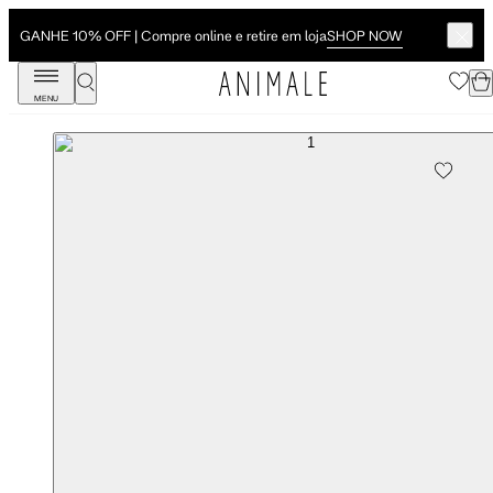
SHOP NOW
GANHE 10% OFF | Compre online e retire em loja
MENU