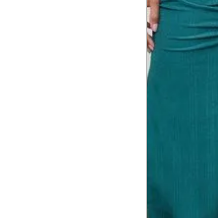
Tórax
1
Contorne abaixo da axila e acima do
Busto
Contorne o busto passando pela altur
2
folgada.
Cintura
3
Contorne a cintura colocando a fita 
Cintura baixa
Contorne na linha do umbigo, apro
4
linha da cintura.
Quadril
5
Contorne a maior parte do quadril.
Coxa total
Contorne a parte mais larga da co
6
abaixo da virilha.
Comprimento da cintura até o c
Meça da parte mais fina da cintura a
7
corpo
Comprimento do braço