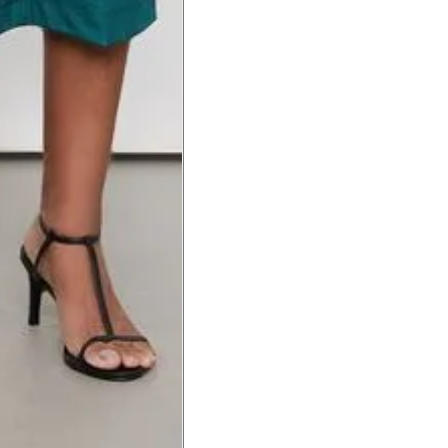
a do punho.
Precisa de ajuda?
Saber mais
o produto
Não encontrei meu tamanho. 
recomendação?