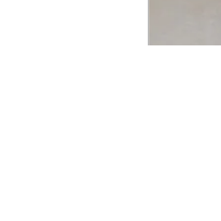
CADASTRE-SE EM NOSSA
NEWSLETTER
INSTIT
Aplicativ
Receba as novidades e fique por dentro de
serviços exclusivos!
Animale 
Animale V
Azzas 21
OK
Forneced
Seja um r
Animale
A Animale utiliza os dados preenchidos para
você utilizar as funcionalidades da nossa
Trabalhe
Loja. Saiba mais em:
Política de Privacidade.
Aviso de P
Ao concluir o cadastro, você permite o
Seguranç
tratamento de dados pessoais para finalidade