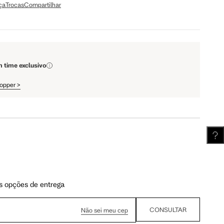
ça
Trocas
Compartilhar
110 cm
112 cm
61.75 cm
62.5 cm
m time exclusivo
hopper
>
s opções de entrega
CONSULTAR
Não sei meu cep