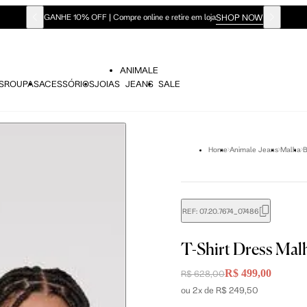
SHOP NOW
GANHE 10% OFF | Compre online e retire em loja
ANIMALE
S
ROUPAS
ACESSÓRIOS
JOIAS
JEANS
SALE
Home
Animale Jeans
Malha
B
REF:
07.20.7674_07486
didas do corpo, compare-as com as medidas do seu corpo par
T-Shirt Dress Mal
R$ 499,00
R$ 628,00
ou 2x de R$ 249,50
P