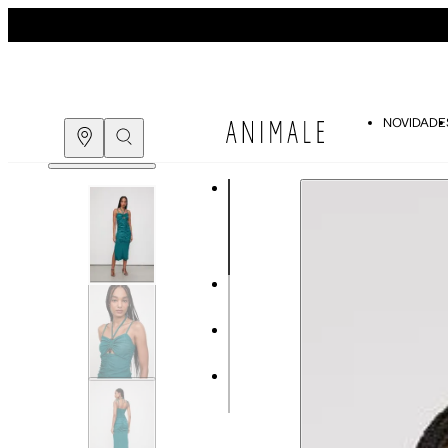
NOVIDADE
Guia de medidas
COMPRE PELO
WHATSAPP
ENCONTRE UMA LOJA
Tabela de medidas do corpo
As medidas mostradas são referentes às me
Medidas do Corpo