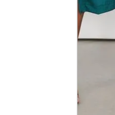
8
Meça do canto do ombro até a dobr
Troca ou devolução
Se ainda assim não servir, você pode devolver 
gratuitamente em até 15 dias.