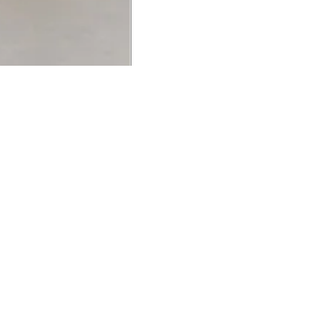
UCIONAL
MINHA CONTA
AJUD
o Animale
Minha Conta
Cuidad
ESG
Meus Pedidos
Entreg
intage
Devolver Pedido
Troca 
54
Wishlist
Formas
ores
Gift Card
Pergun
evendedor
 Conosco
rivacidade
a