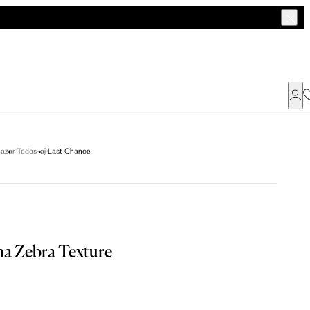
Já possui uma conta ?
azar
Todos-aj
Last Chance
Faça login ou cadastre-se
ENTRAR
a encontrar o seu tamanho.
ha Zebra Texture
Dados Pessoais
M
G