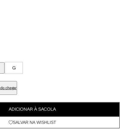
Meus Pedidos
92.5 cm
100 cm
Wishlist
95.5 cm
103 cm
76.5 cm
84 cm
G
90.5 cm
98 cm
do chegar
105.5 cm
113 cm
ADICIONAR À SACOLA
SALVAR NA WISHLIST
63 cm
67.5 cm