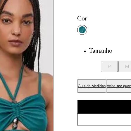
Cor
86 cm
89 cm
Tamanho
70 cm
P
M
84 cm
Guia de Medidas
Avise-me quan
99 cm
59 cm