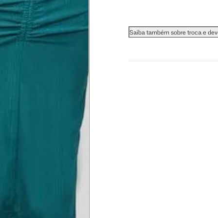
 busto.
Saiba também sobre troca e de
a do seio. A fita deve estar
na parte mais fina.
ximadamente 4 cm abaixo da
xa, aproximadamente 2cm
hão
té a planta do pé na frente do