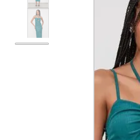
Tórax
Busto
Cintura
Cintura baixa
Quadril
Coxa total