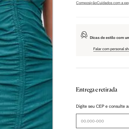
Composição
Cuidados com a pe
108.5 cm
61 cm
Dicas de estilo com u
Falar com personal s
Entrega e retirada
as instruções abaixo.
Digite seu CEP e consulte a