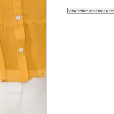
 busto.
Saiba também sobre troca e de
a do seio. A fita deve estar
na parte mais fina.
ximadamente 4 cm abaixo da
xa, aproximadamente 2cm
hão
té a planta do pé na frente do