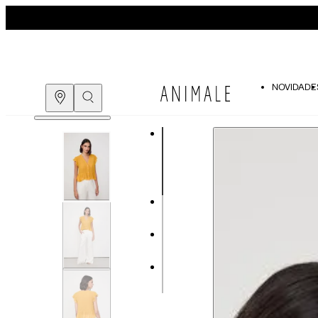
NOVIDADE
Guia de medidas
COMPRE PELO
WHATSAPP
ENCONTRE UMA LOJA
Tabela de medidas do corpo
As medidas mostradas são referentes às me
Medidas do Corpo
Tam.