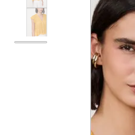
Tórax
81 
Busto
84 
Cintura
65 
Cintura baixa
79 
Quadril
94 
Coxa total
56 