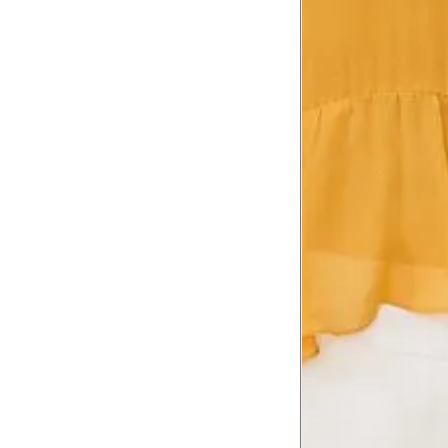
Tórax
1
Contorne abaixo da axila e acima do
Busto
Contorne o busto passando pela altur
2
folgada.
Cintura
3
Contorne a cintura colocando a fita 
Cintura baixa
Contorne na linha do umbigo, apro
4
linha da cintura.
Quadril
5
Contorne a maior parte do quadril.
Coxa total
Contorne a parte mais larga da co
6
abaixo da virilha.
Comprimento da cintura até o c
Meça da parte mais fina da cintura a
7
corpo
Comprimento do braço
8