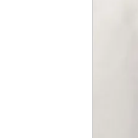
Meça do canto do ombro até a dobr
Troca ou devolução
Se ainda assim não servir, você pode devolver 
gratuitamente em até 15 dias.