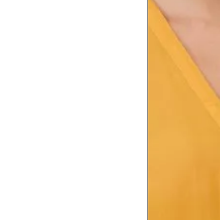
Comprimento da cintura
106
até o chão
Comprimento do braço
60.5
Como me medir?
Tire as medidas do seu corpo de acordo com 