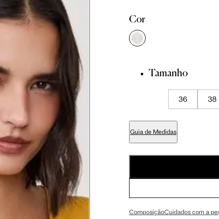
cm
86 cm
90 cm
Cor
cm
89 cm
93 cm
Tamanho
cm
70 cm
74 cm
36
38
cm
84 cm
88 cm
Guia de Medidas
cm
99 cm
103 cm
cm
59 cm
61.5 cm
Composição
Cuidados com a pe