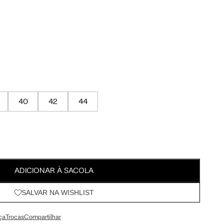
Meus Pedidos
95 cm
100 cm
Wishlist
98 cm
103 cm
79 cm
84 cm
40
42
44
93 cm
98 cm
108 cm
113 cm
ADICIONAR À SACOLA
SALVAR NA WISHLIST
64.5 cm
67.5 cm
ça
Trocas
Compartilhar