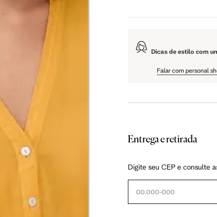
 cm
108 cm
109 cm
Dicas de estilo com u
 cm
61 cm
61.5 cm
Falar com personal s
Entrega e retirada
as instruções abaixo.
Digite seu CEP e consulte a