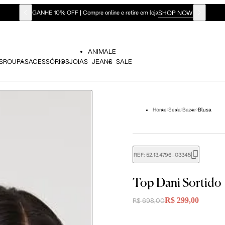
SHOP NOW
GANHE 10% OFF | Compre online e retire em loja
ANIMALE
S
ROUPAS
ACESSÓRIOS
JOIAS
JEANS
SALE
Home
Seda
Bazar
Blusa
REF:
52.13.4796_03345
didas do corpo, compare-as com as medidas do seu corpo par
Top Dani Sortido
R$ 299,00
R$ 698,00
 36
Tam. 38
Tam. 40