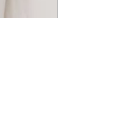
UCIONAL
MINHA CONTA
AJUD
o Animale
Minha Conta
Cuidad
ESG
Meus Pedidos
Entreg
intage
Devolver Pedido
Troca 
54
Wishlist
Formas
ores
Gift Card
Pergun
evendedor
 Conosco
rivacidade
a