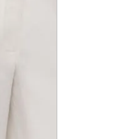
a do punho.
Precisa de ajuda?
Saber mais
o produto
Não encontrei meu tamanho. 
recomendação?