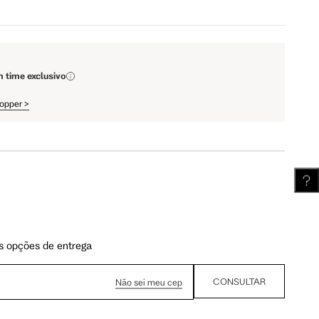
110 cm
112 cm
m time exclusivo
62 cm
62.5 cm
hopper
>
s opções de entrega
CONSULTAR
Não sei meu cep