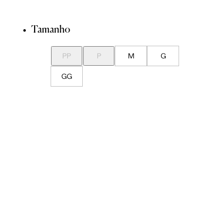
Tamanho
PP
P
M
G
GG
Guia de Medidas
Avise-me quando chegar
ADICIONAR À SACOLA
SALVAR NA WISHLIST
Sobre
Composição
Cuidados com a peça
Trocas
Compartilhar