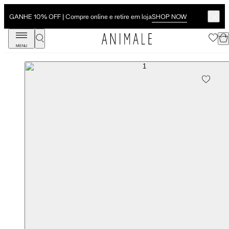
SHOP NOW
GANHE 10% OFF | Compre online e retire em loja
MENU