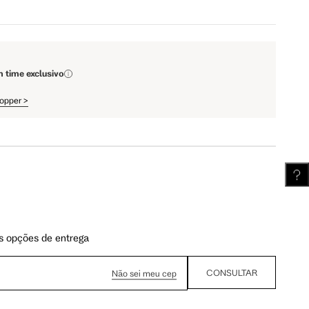
111.5 cm
112 cm
m time exclusivo
62.5 cm
63.25 cm
hopper
>
s opções de entrega
CONSULTAR
Não sei meu cep