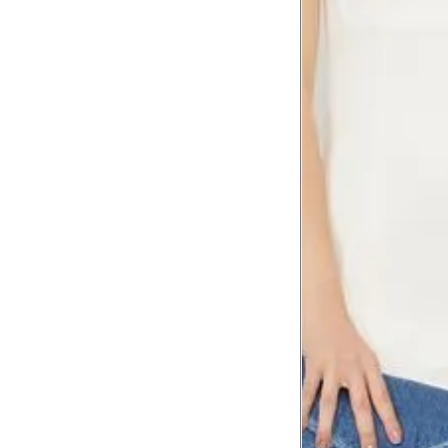
Comprimento da cintura
105.
até o chão
Comprimento do braço
60.2
Como me medir?
Tire as medidas do seu corpo de acordo com 