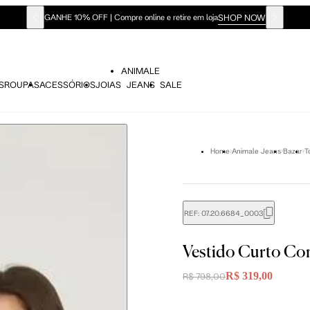
SHOP NOW
GANHE 10% OFF | Compre online e retire em loja
ANIMALE
S
ROUPAS
ACESSÓRIOS
JOIAS
JEANS
SALE
Home
Animale Jeans
Bazar
T
REF:
07.20.6684_0003
didas do corpo, compare-as com as medidas do seu corpo par
Vestido Curto Co
R$ 319,00
R$ 798,00
P
P
M