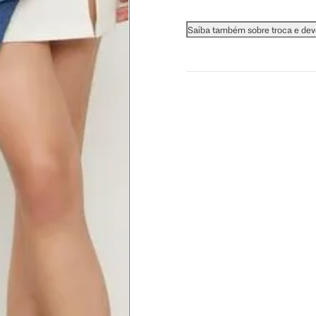
 busto.
Saiba também sobre troca e de
a do seio. A fita deve estar
na parte mais fina.
ximadamente 4 cm abaixo da
xa, aproximadamente 2cm
hão
té a planta do pé na frente do