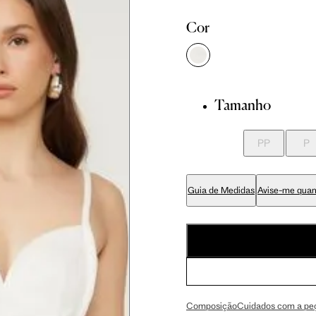
 cm
86 cm
92.5 cm
Cor
 cm
89 cm
95.5 cm
Tamanho
 cm
70 cm
76.5 cm
PP
P
 cm
84 cm
90.5 cm
Guia de Medidas
Avise-me quan
 cm
99 cm
105.5 cm
 cm
59 cm
63 cm
Composição
Cuidados com a pe