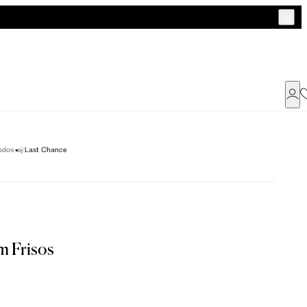
Já possui uma conta ?
odos-aj
Last Chance
Faça login ou cadastre-se
ENTRAR
a encontrar o seu tamanho.
m Frisos
Dados Pessoais
G
GG