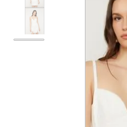
Tórax
78.5
Busto
81.5
Cintura
62.5
Cintura baixa
76.5
Quadril
91.5
Coxa total
54.5