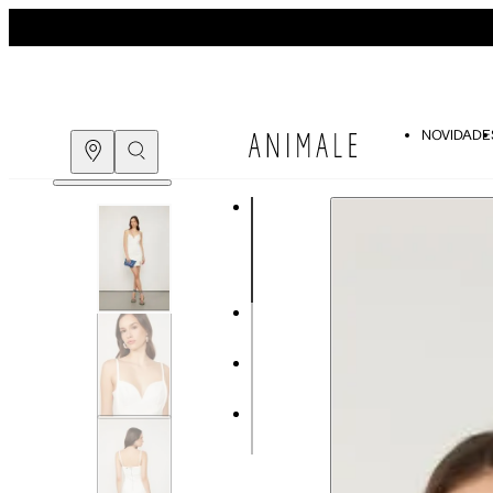
NOVIDADE
Guia de medidas
COMPRE PELO
WHATSAPP
ENCONTRE UMA LOJA
Tabela de medidas do corpo
As medidas mostradas são referentes às me
Medidas do Corpo
P