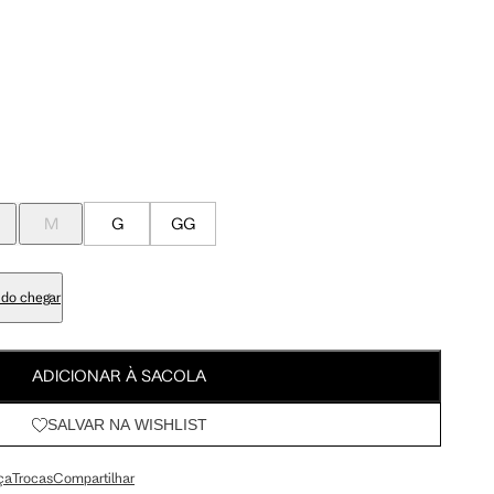
Meus Pedidos
100 cm
107.5 cm
Wishlist
103 cm
110.5 cm
84 cm
91.5 cm
M
G
GG
98 cm
105.5 cm
do chegar
113 cm
120.5 cm
ADICIONAR À SACOLA
SALVAR NA WISHLIST
67.5 cm
72 cm
ça
Trocas
Compartilhar