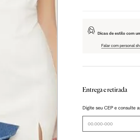
5 cm
108.5 cm
110 cm
Dicas de estilo com u
5 cm
61 cm
61.75 cm
Falar com personal s
Entrega e retirada
as instruções abaixo.
Digite seu CEP e consulte a