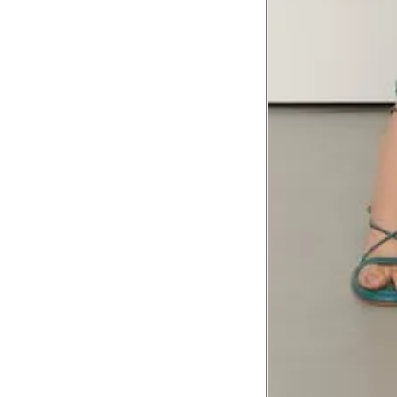
Meça do canto do ombro até a dobr
Troca ou devolução
Se ainda assim não servir, você pode devolver 
gratuitamente em até 15 dias.