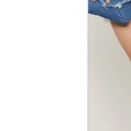
Tórax
1
Contorne abaixo da axila e acima do
Busto
Contorne o busto passando pela altur
2
folgada.
Cintura
3
Contorne a cintura colocando a fita 
Cintura baixa
Contorne na linha do umbigo, apro
4
linha da cintura.
Quadril
5
Contorne a maior parte do quadril.
Coxa total
Contorne a parte mais larga da co
6
abaixo da virilha.
Comprimento da cintura até o c
Meça da parte mais fina da cintura a
7
corpo
Comprimento do braço
8