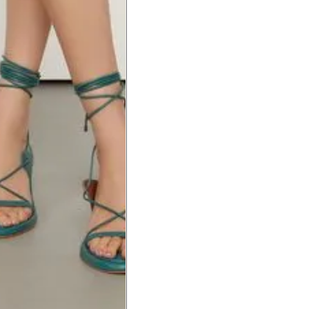
a do punho.
Precisa de ajuda?
Saber mais
o produto
Não encontrei meu tamanho. 
recomendação?