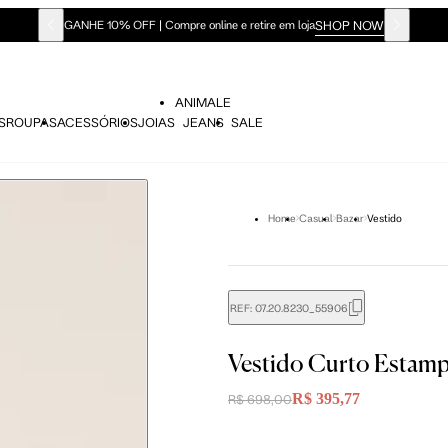
SHOP NOW
GANHE 10% OFF | Compre online e retire em loja
ANIMALE
S
ROUPAS
ACESSÓRIOS
JOIAS
JEANS
SALE
Home
Casual
Bazar
Vestido
REF:
07.20.8230_55906
Vestido Curto Estam
R$ 395,77
R$ 698,00