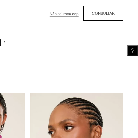
CONSULTAR
Não sei meu cep
62 cm
62.5 cm
o