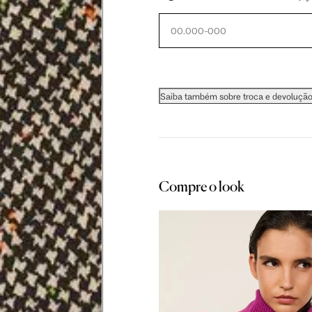
60.5 cm
61 cm
61.5 cm
Saiba também sobre troca e devoluçã
as instruções abaixo.
Compre o look
 busto.