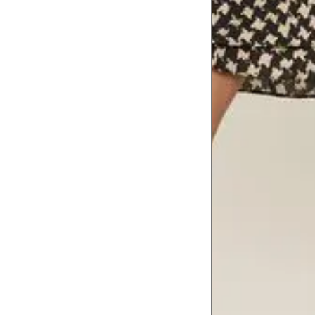
Contorne o busto passando pela altur
2
folgada.
Cintura
3
Contorne a cintura colocando a fita 
Cintura baixa
Contorne na linha do umbigo, apro
4
linha da cintura.
Quadril
5
Contorne a maior parte do quadril.
Coxa total
Contorne a parte mais larga da co
6
abaixo da virilha.
Comprimento da cintura até o c
Meça da parte mais fina da cintura a
7
corpo
Comprimento do braço
8
Meça do canto do ombro até a dobr