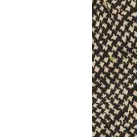
Comprimento
60 cm
do braço
Como me medir?
Tire as medidas do seu corpo de acordo com 
Tórax
1
Contorne abaixo da axila e acima do
Busto