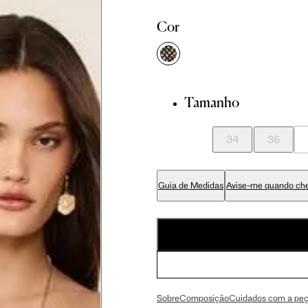
Cor
Tamanho
didas do corpo, compare-as com as medidas do seu corpo par
34
36
Guia de Medidas
Avise-me quando ch
Tam. 36
Tam. 38
Tam. 40
81 cm
86 cm
90 cm
Sobre
Composição
Cuidados com a pe