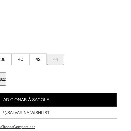
Meus Pedidos
Wishlist
a encontrar o seu tamanho.
38
40
42
44
egar
Tam. 42
Tam. 44
ADICIONAR À SACOLA
95 cm
100 cm
SALVAR NA WISHLIST
ça
Trocas
Compartilhar