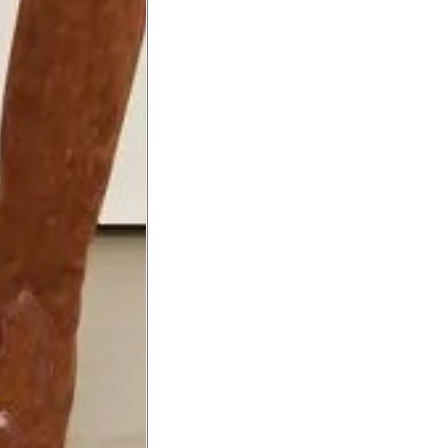
Precisa de ajuda?
Saber mais
o produto
Não encontrei meu tamanho. 
recomendação?