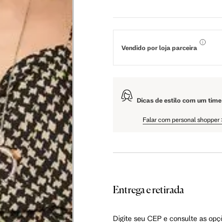
84 cm
89 cm
93 cm
65 cm
70 cm
74 cm
Vendido por loja parceira
79 cm
84 cm
88 cm
Dicas de estilo com um time
94 cm
99 cm
103 cm
Falar com personal shopper
56 cm
59 cm
61.5 cm
Entrega e retirada
106 cm
108 cm
109 cm
Digite seu CEP e consulte as opç