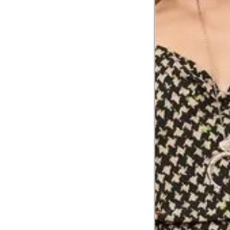
Busto
79 cm
Cintura
60 cm
Cintura baixa
74 cm
Quadril
89 cm
Coxa total
53 cm
Comprimento
da cintura até
105 cm
o chão