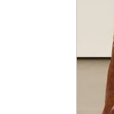
Troca ou devolução
Se ainda assim não servir, você pode devolver 
gratuitamente em até 15 dias.