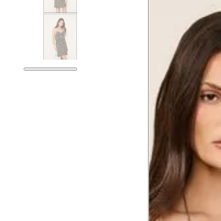
Guia de medidas
Tabela de medidas do corpo
As medidas mostradas são referentes às me
Medidas do
Tam. 34
Corpo
Tórax
76 cm