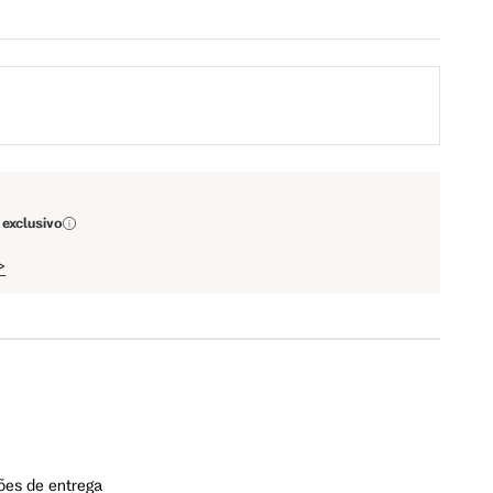
98 cm
103 cm
79 cm
84 cm
93 cm
98 cm
 exclusivo
108 cm
113 cm
>
64.5 cm
67.5 cm
110 cm
112 cm
ões de entrega