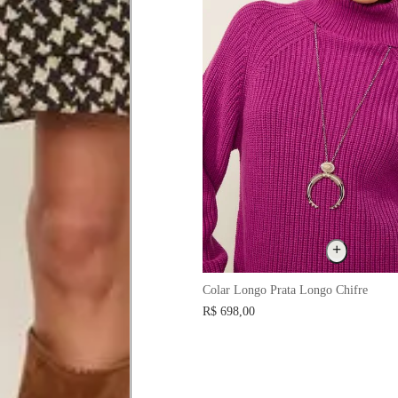
a do seio. A fita deve estar
na parte mais fina.
ximadamente 4 cm abaixo da
xa, aproximadamente 2cm
hão
Colar Longo Prata Longo Chifre
té a planta do pé na frente do
R$ 698,00
a do punho.