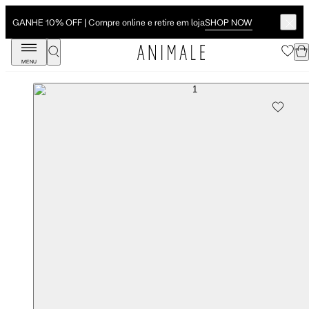
SHOP NOW
GANHE 10% OFF | Compre online e retire em loja
MENU