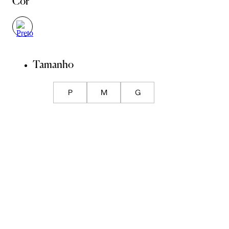
Cor
Tamanho
P
M
G
Guia de Medidas
ADICIONAR À SACOLA
SALVAR NA WISHLIST
Composição
Cuidados com a peça
Trocas
Compartilhar