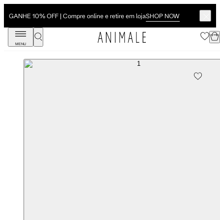
SHOP NOW
GANHE 10% OFF | Compre online e retire em loja
MENU