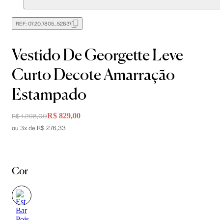
REF:
07.20.7805_52837
Vestido De Georgette Leve
Curto Decote Amarração
Estampado
R$ 829,00
R$ 1.298,00
ou 3x de R$ 276,33
Cor