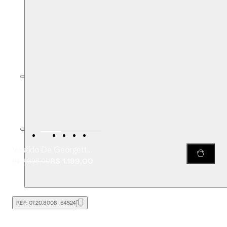
Vestido De Georgette Leve Longo Estampado Detalhe Trança Resort
R$ 1.199,00
R$ 2.398,00
REF:
07.20.8008_54524