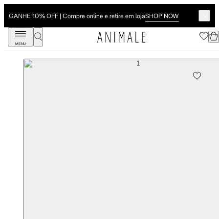
SHOP NOW
GANHE 10% OFF | Compre online e retire em loja
MENU