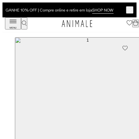
SHOP NOW
GANHE 10% OFF | Compre online e retire em loja
MENU