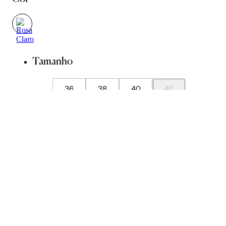
Tamanho
36
38
40
42
44
Guia de Medidas
Avise-me quando chegar
ADICIONAR À SACOLA
SALVAR NA WISHLIST