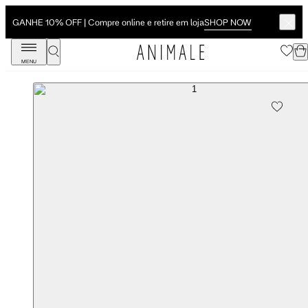
SHOP NOW
GANHE 10% OFF | Compre online e retire em loja
MENU