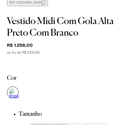
REF:
07.20.8591_0005
Vestido Midi Com Gola Alta
Preto Com Branco
R$ 1.298,00
ou 5x de R$ 259,60
Cor
Tamanho
34
36
38
40