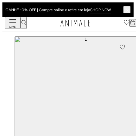
SHOP NOW
GANHE 10% OFF | Compre online e retire em loja
MENU