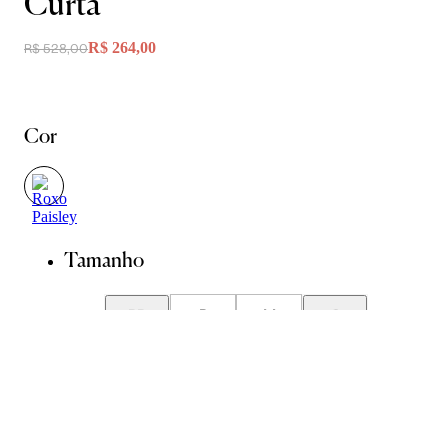
Curta
R$ 264,00
R$ 528,00
Cor
Tamanho
PP
P
M
G
GG
Guia de Medidas
Avise-me quando chegar