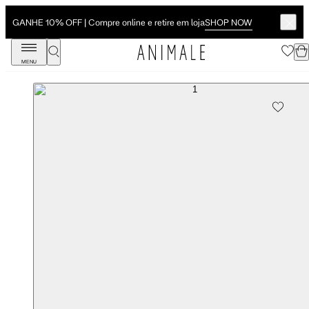
SHOP NOW
GANHE 10% OFF | Compre online e retire em loja
MENU