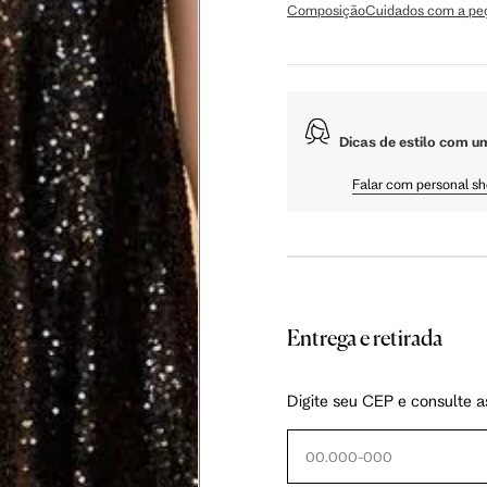
Composição
Cuidados com a pe
106 cm
108 cm
60.5 cm
61 cm
Dicas de estilo com u
Falar com personal s
as instruções abaixo.
Entrega e retirada
Digite seu CEP e consulte a