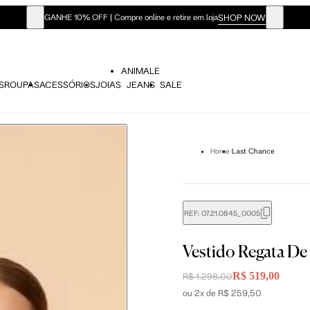
SHOP NOW
GANHE 10% OFF | Compre online e retire em loja
ANIMALE
S
ROUPAS
ACESSÓRIOS
JOIAS
JEANS
SALE
Home
Last Chance
REF:
07.21.0845_0005
didas do corpo, compare-as com as medidas do seu corpo par
Vestido Regata De
R$ 519,00
R$ 1.298,00
ou 2x de R$ 259,50
Tam. 36
Tam. 38