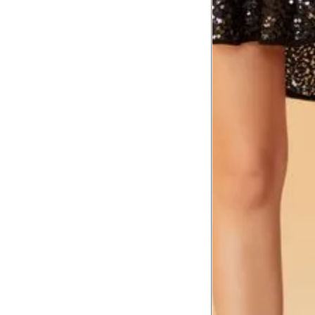
Tórax
1
Contorne abaixo da axila e acima do
Busto
Contorne o busto passando pela altur
2
folgada.
Cintura
3
Contorne a cintura colocando a fita 
Cintura baixa
Contorne na linha do umbigo, apro
4
linha da cintura.
Quadril
5
Contorne a maior parte do quadril.
Coxa total
Contorne a parte mais larga da co
6
abaixo da virilha.
Comprimento da cintura até o c
Meça da parte mais fina da cintura a
7
corpo
Comprimento do braço
8