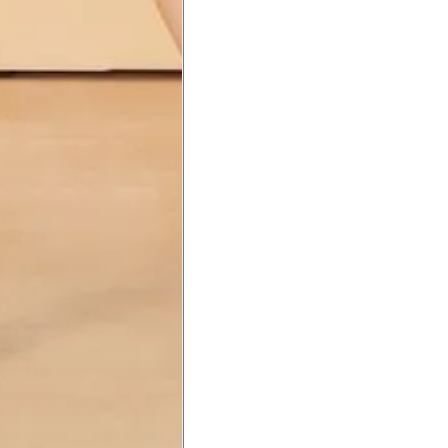
a do punho.
Precisa de ajuda?
Saber mais
o produto
Não encontrei meu tamanho. 
recomendação?