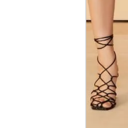
Meça do canto do ombro até a dobr
Troca ou devolução
Se ainda assim não servir, você pode devolver 
gratuitamente em até 15 dias.