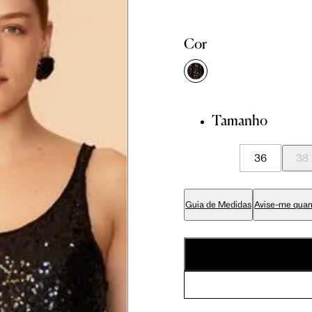
81 cm
86 cm
Cor
84 cm
89 cm
Tamanho
65 cm
70 cm
36
38
79 cm
84 cm
Guia de Medidas
Avise-me quan
94 cm
99 cm
56 cm
59 cm