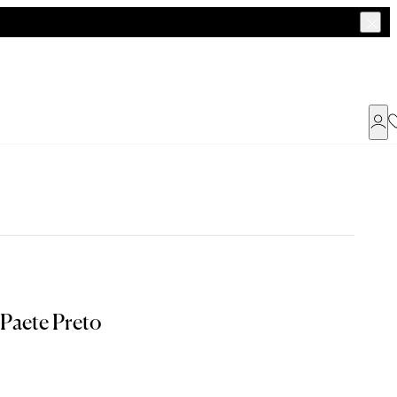
Já possui uma conta ?
Faça login ou cadastre-se
ENTRAR
a encontrar o seu tamanho.
 Paete Preto
Dados Pessoais
Tam. 40
Tam. 42