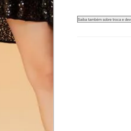
 busto.
Saiba também sobre troca e de
a do seio. A fita deve estar
na parte mais fina.
ximadamente 4 cm abaixo da
xa, aproximadamente 2cm
hão
té a planta do pé na frente do