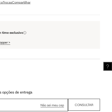
ça
Trocas
Compartilhar
109 cm
112 cm
61.5 cm
62 cm
m time exclusivo
hopper
>
s opções de entrega
CONSULTAR
Não sei meu cep