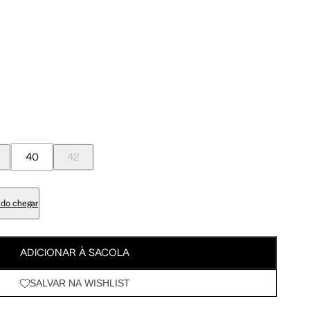
Meus Pedidos
90 cm
95 cm
Wishlist
93 cm
98 cm
74 cm
79 cm
40
42
88 cm
93 cm
do chegar
103 cm
108 cm
ADICIONAR À SACOLA
SALVAR NA WISHLIST
61.5 cm
64.5 cm