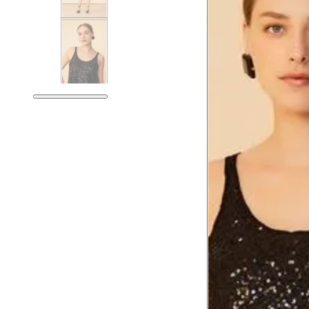
Tórax
Busto
Cintura
Cintura baixa
Quadril
Coxa total