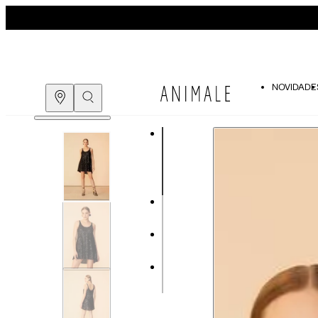
NOVIDADE
Guia de medidas
COMPRE PELO
WHATSAPP
ENCONTRE UMA LOJA
Tabela de medidas do corpo
As medidas mostradas são referentes às me
Medidas do Corpo