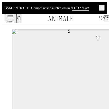
SHOP NOW
GANHE 10% OFF | Compre online e retire em loja
MENU