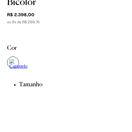
Bicolor
R$ 2.398,00
ou 8x de R$ 299,75
Cor
Tamanho
34
35
36
37
39