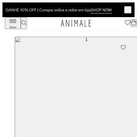
SHOP NOW
GANHE 10% OFF | Compre online e retire em loja
MENU