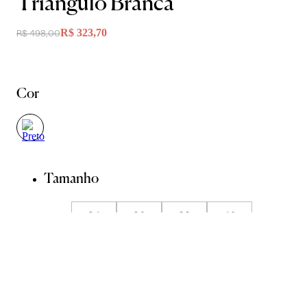
Triangulo Branca
R$ 323,70
R$ 498,00
Cor
Tamanho
34
36
38
40
42
44
Guia de Medidas