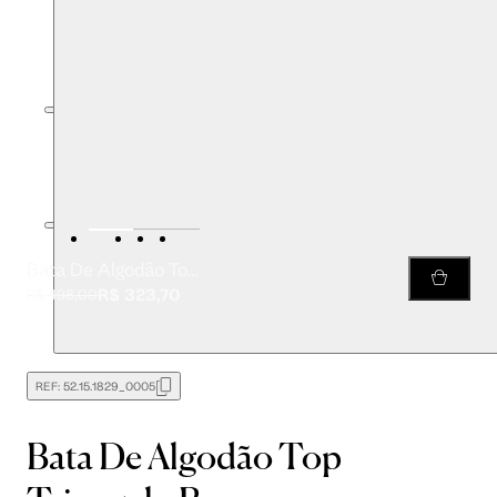
Bata De Algodão Top Triangulo Branca
R$ 323,70
R$ 498,00
REF:
52.15.1829_0005
Bata De Algodão Top