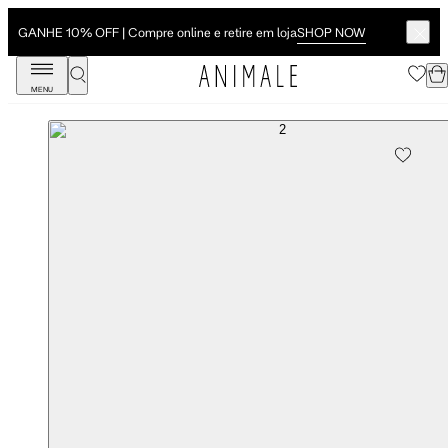
SHOP NOW
GANHE 10% OFF | Compre online e retire em loja
MENU