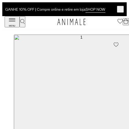
SHOP NOW
GANHE 10% OFF | Compre online e retire em loja
MENU