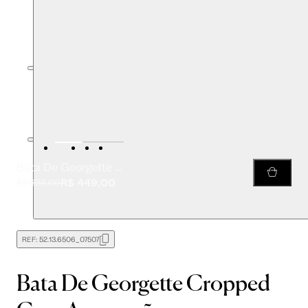
Bata De Georgette Cropped Com Amarração
R$ 449,00
R$ 698,00
REF:
52.13.6506_07507
Bata De Georgette Cropped