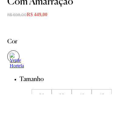
Com Amarração
R$ 449,00
R$ 698,00
Cor
Tamanho
36
38
40
42
44
Guia de Medidas
Avise-me quando chegar