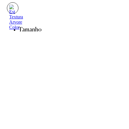
Tamanho
36
38
40
42
44
Guia de Medidas
ADICIONAR À SACOLA
SALVAR NA WISHLIST