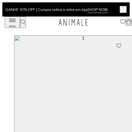
SHOP NOW
GANHE 10% OFF | Compre online e retire em loja
MENU