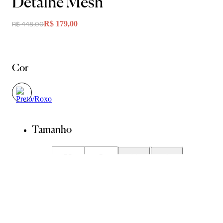
Detalhe Mesh
R$ 179,00
R$ 448,00
Cor
Tamanho
PP
P
M
G
GG
Guia de Medidas
Avise-me quando chegar