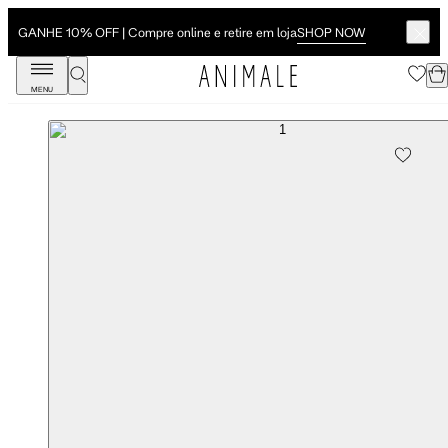
SHOP NOW
GANHE 10% OFF | Compre online e retire em loja
MENU