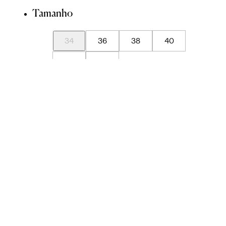
Tamanho
34
36
38
40
42
44
Guia de Medidas
Avise-me quando chegar
ADICIONAR À SACOLA
SALVAR NA WISHLIST
Sobre
Composição
Cuidados com a peça
Trocas
Compartilhar