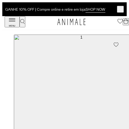
SHOP NOW
GANHE 10% OFF | Compre online e retire em loja
MENU