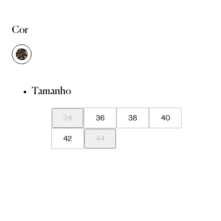
Cor
Tamanho
34
36
38
40
42
44
Guia de Medidas
Avise-me quando chegar
ADICIONAR À SACOLA