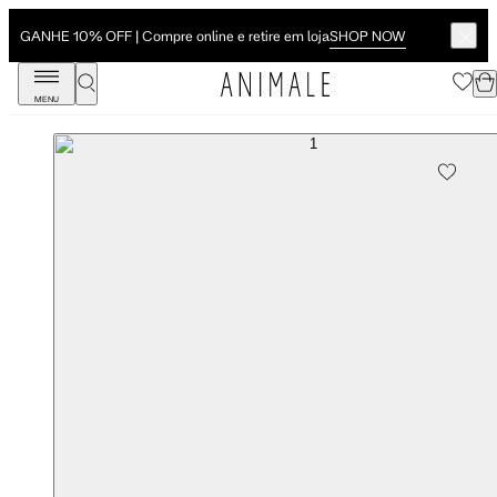
SHOP NOW
GANHE 10% OFF | Compre online e retire em loja
MENU