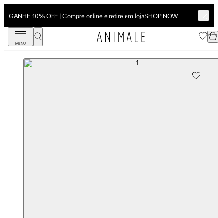
SHOP NOW
GANHE 10% OFF | Compre online e retire em loja
MENU