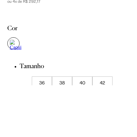
ou 4x de R$ 292,17
Cor
Tamanho
36
38
40
42
44
Guia de Medidas