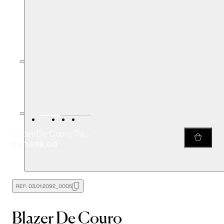
Blazer De Couro Transpassado Classico
R$ 7.998,00
REF:
03.01.2092_0005
Blazer De Couro