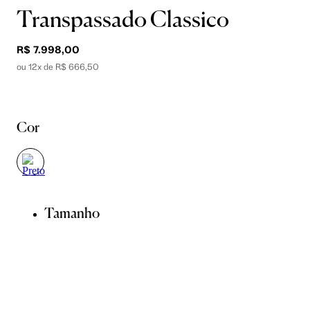
Transpassado Classico
R$ 7.998,00
ou 12x de R$ 666,50
Cor
Tamanho
34
36
38
40
42
44