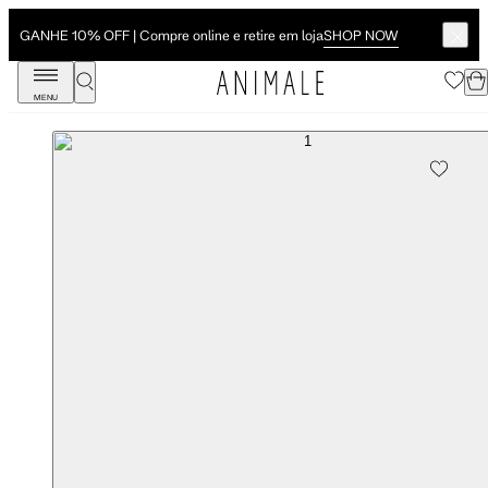
SHOP NOW
GANHE 10% OFF | Compre online e retire em loja
MENU