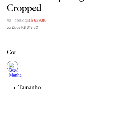
Cropped
R$ 639,00
R$ 1.598,00
ou 2x de R$ 319,50
Cor
Tamanho
36
38
40
42
44
46