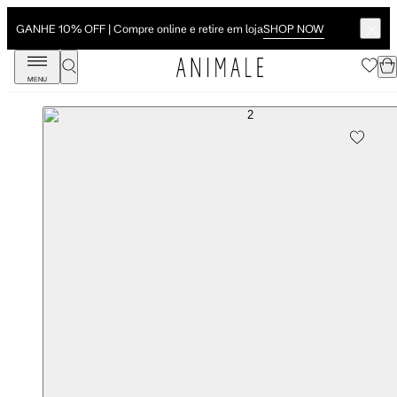
SHOP NOW
GANHE 10% OFF | Compre online e retire em loja
MENU