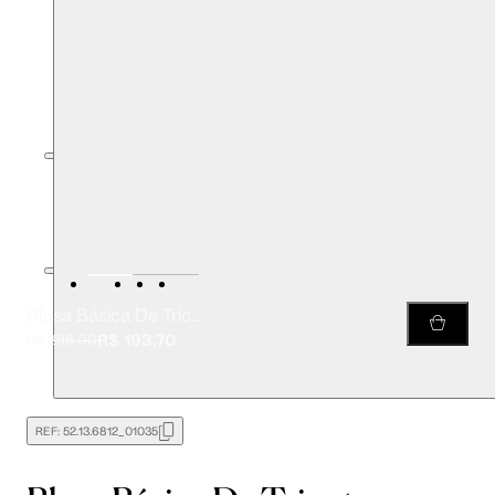
Blusa Básica De Tricot Cropped Gola Alta
R$ 193,70
R$ 298,00
REF:
52.13.6812_01035