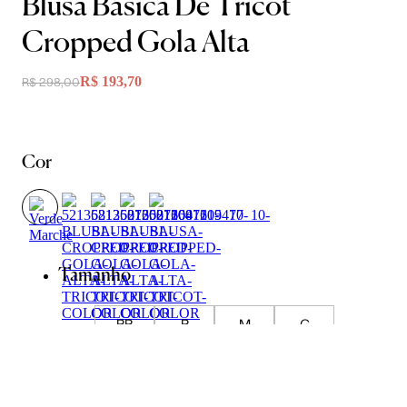
Blusa Básica De Tricot
Cropped Gola Alta
R$ 193,70
R$ 298,00
Cor
Tamanho
PP
P
M
G
Guia de Medidas