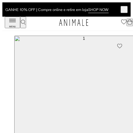
SHOP NOW
GANHE 10% OFF | Compre online e retire em loja
MENU