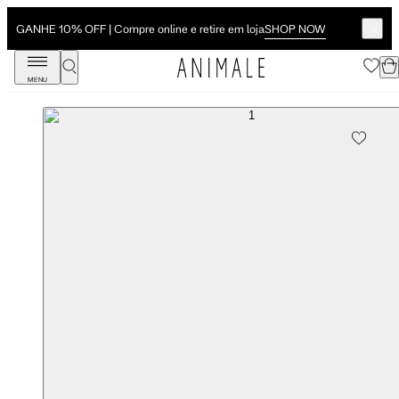
SHOP NOW
GANHE 10% OFF | Compre online e retire em loja
MENU