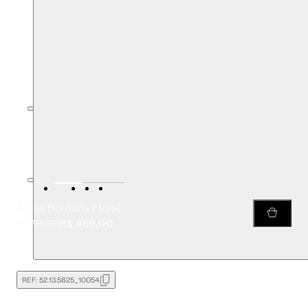
Blusa Bordada Floral
R$ 459,00
R$ 798,00
REF:
52.13.5825_10054