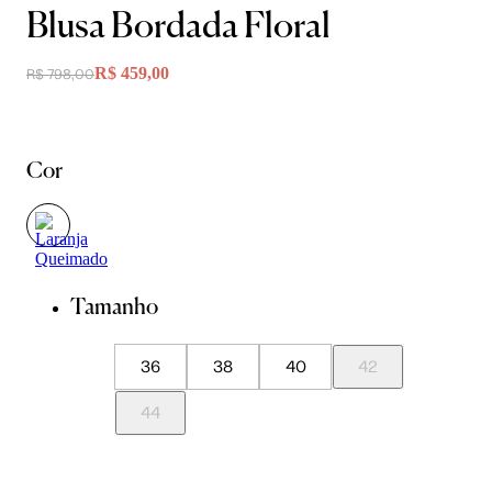
Blusa Bordada Floral
R$ 459,00
R$ 798,00
Cor
Tamanho
36
38
40
42
44