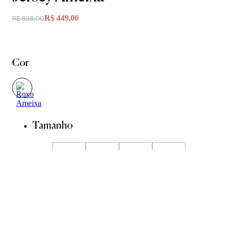
R$ 449,00
R$ 898,00
Cor
Tamanho
PP
P
M
G
GG
Guia de Medidas
Avise-me quando chegar