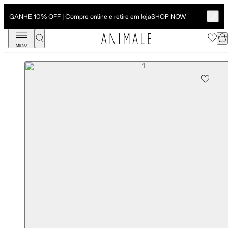
SHOP NOW
F | Compre online e retire em loja
Novidades: Verão
MENU