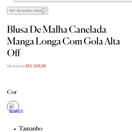
REF:
52.13.5190_0002
Blusa De Malha Canelada
Manga Longa Com Gola Alta
Off
R$ 169,00
R$ 348,00
Cor
Tamanho