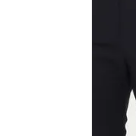
Comprimento do braço
Como me medir?
Tire as medidas do seu corpo de acordo com 
Tórax
1
Contorne abaixo da axila e acima do
Busto
Contorne o busto passando pela altur
2