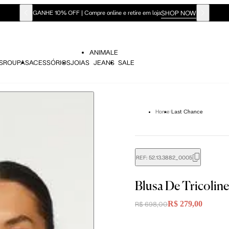
SHOP NOW
GANHE 10% OFF | Compre online e retire em loja
ANIMALE
S
ROUPAS
ACESSÓRIOS
JOIAS
JEANS
SALE
Home
Last Chance
REF:
52.13.3882_0005
Blusa De Tricolin
R$ 279,00
R$ 698,00