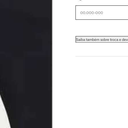
60.5 cm
61 cm
Saiba também sobre troca e de
as instruções abaixo.
 busto.
a do seio. A fita deve estar