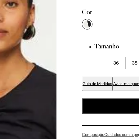
Cor
Tamanho
36
38
didas do corpo, compare-as com as medidas do seu corpo par
Guia de Medidas
Avise-me quan
Tam. 36
Tam. 38
81 cm
86 cm
Composição
Cuidados com a pe