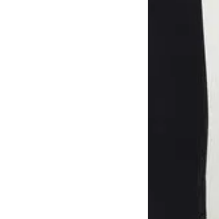
Troca ou devolução
Se ainda assim não servir, você pode devolver 
gratuitamente em até 15 dias.