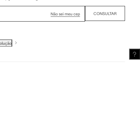
61.5 cm
62 cm
CONSULTAR
Não sei meu cep
volução