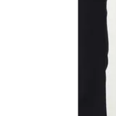
folgada.
Cintura
3
Contorne a cintura colocando a fita 
Cintura baixa
Contorne na linha do umbigo, apro
4
linha da cintura.
Quadril
5
Contorne a maior parte do quadril.
Coxa total
Contorne a parte mais larga da co
6
abaixo da virilha.
Comprimento da cintura até o c
Meça da parte mais fina da cintura a
7
corpo
Comprimento do braço
8
Meça do canto do ombro até a dobr