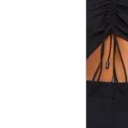
Busto
Cintura
Cintura baixa
Quadril
Coxa total
Comprimento da cintura até o chão