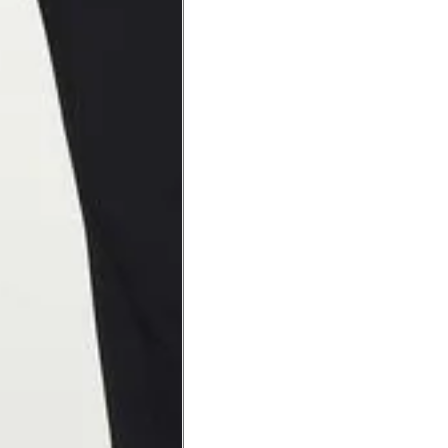
na parte mais fina.
ximadamente 4 cm abaixo da
xa, aproximadamente 2cm
hão
té a planta do pé na frente do
a do punho.