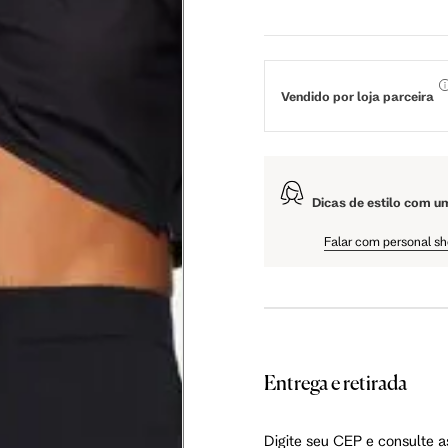
84 cm
89 cm
Vendido por loja parceira
65 cm
70 cm
79 cm
84 cm
Dicas de estilo com u
Falar com personal s
94 cm
99 cm
56 cm
59 cm
Entrega e retirada
106 cm
108 cm
Digite seu CEP e consulte a