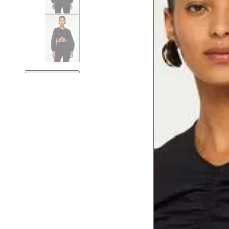
Guia de medidas
Tabela de medidas do corpo
As medidas mostradas são referentes às me
Medidas do Corpo
Tórax