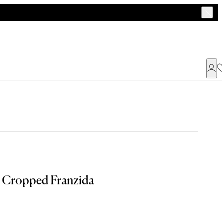
Já possui uma conta ?
Faça login ou cadastre-se
ENTRAR
e Cropped Franzida
Dados Pessoais