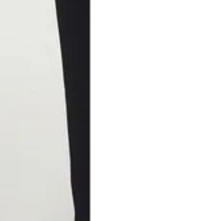
Precisa de ajuda?
Saber mais
o produto
Não encontrei meu tamanho. 
recomendação?