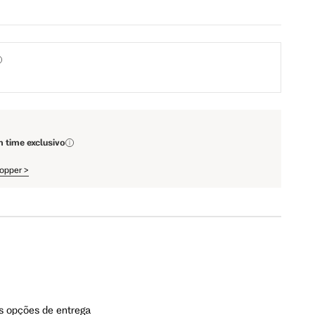
93 cm
98 cm
74 cm
79 cm
88 cm
93 cm
m time exclusivo
hopper
>
103 cm
108 cm
61.5 cm
64.5 cm
109 cm
112 cm
s opções de entrega