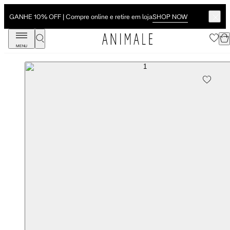
SHOP NOW
GANHE 10% OFF | Compre online e retire em loja
MENU