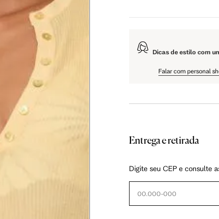
108.5 cm
110 cm
Dicas de estilo com u
61 cm
61.75 cm
Falar com personal s
Entrega e retirada
as instruções abaixo.
Digite seu CEP e consulte a