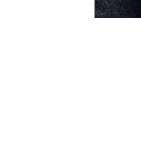
CADASTRE-SE EM NOSSA
NEWSLETTER
INSTIT
Aplicativ
Receba as novidades e fique por dentro de
serviços exclusivos!
Animale 
Animale V
Azzas 21
OK
Forneced
Seja um r
Animale
A Animale utiliza os dados preenchidos para
você utilizar as funcionalidades da nossa
Trabalhe
Loja. Saiba mais em:
Política de Privacidade.
Aviso de P
Ao concluir o cadastro, você permite o
Seguranç
tratamento de dados pessoais para finalidade
da proposta. Atenção: O cadastro é para
maior de 18 anos.