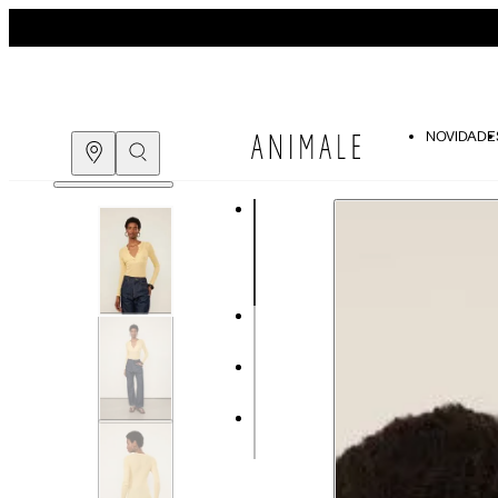
NOVIDADE
Guia de medidas
COMPRE PELO
WHATSAPP
ENCONTRE UMA LOJA
Tabela de medidas do corpo
As medidas mostradas são referentes às me
Medidas do Corpo