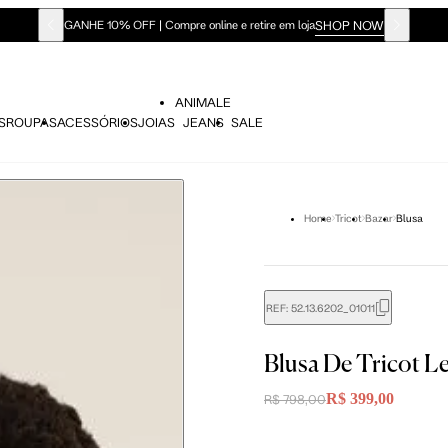
SHOP NOW
GANHE 10% OFF | Compre online e retire em loja
ANIMALE
S
ROUPAS
ACESSÓRIOS
JOIAS
JEANS
SALE
Home
Tricot
Bazar
Blusa
REF:
52.13.6202_01011
didas do corpo, compare-as com as medidas do seu corpo par
Blusa De Tricot 
R$ 399,00
R$ 798,00
P
M