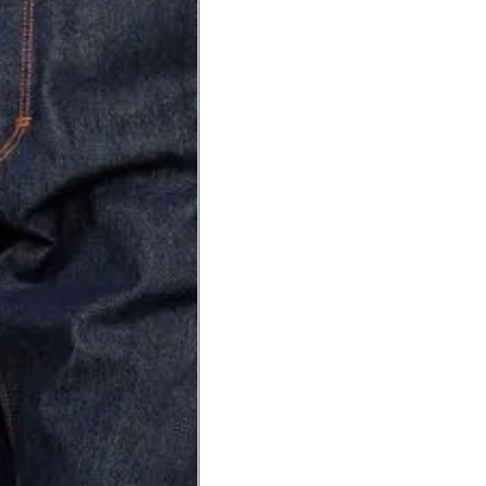
Precisa de ajuda?
Saber mais
o produto
Não encontrei meu tamanho. 
recomendação?