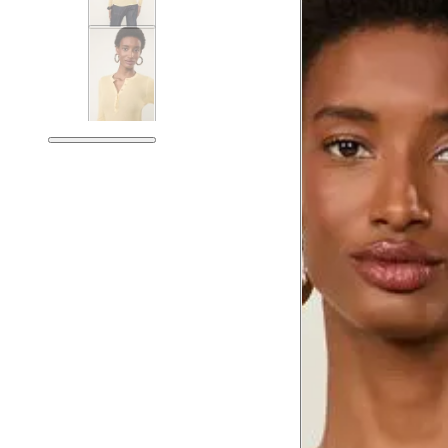
Tórax
Busto
Cintura
Cintura baixa
Quadril
Coxa total