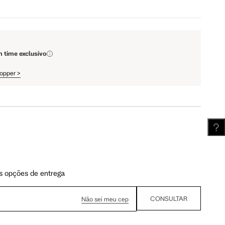
111.5 cm
112 cm
m time exclusivo
62.5 cm
63.25 cm
hopper
>
s opções de entrega
CONSULTAR
Não sei meu cep