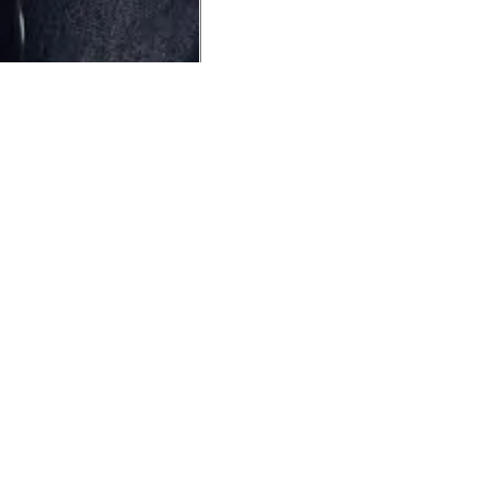
UCIONAL
MINHA CONTA
AJUD
o Animale
Minha Conta
Cuidad
ESG
Meus Pedidos
Entreg
intage
Devolver Pedido
Troca 
54
Wishlist
Formas
ores
Gift Card
Pergun
evendedor
 Conosco
rivacidade
a