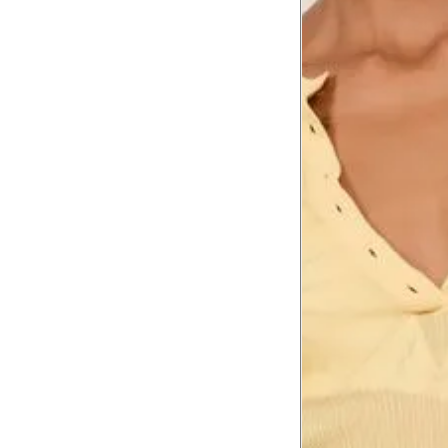
Comprimento da cintura até o chão
Comprimento do braço
Como me medir?
Tire as medidas do seu corpo de acordo com 
Tórax