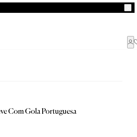
Já possui uma conta ?
Faça login ou cadastre-se
ENTRAR
a encontrar o seu tamanho.
Leve Com Gola Portuguesa
Dados Pessoais
G
GG