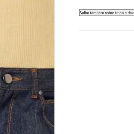
 busto.
Saiba também sobre troca e de
a do seio. A fita deve estar
na parte mais fina.
ximadamente 4 cm abaixo da
xa, aproximadamente 2cm
hão
té a planta do pé na frente do
a do punho.