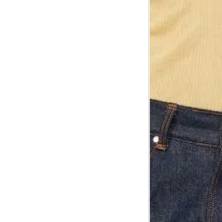
1
Contorne abaixo da axila e acima do
Busto
Contorne o busto passando pela altur
2
folgada.
Cintura
3
Contorne a cintura colocando a fita 
Cintura baixa
Contorne na linha do umbigo, apro
4
linha da cintura.
Quadril
5
Contorne a maior parte do quadril.
Coxa total
Contorne a parte mais larga da co
6
abaixo da virilha.
Comprimento da cintura até o c
Meça da parte mais fina da cintura a
7
corpo
Comprimento do braço
8
Meça do canto do ombro até a dobr