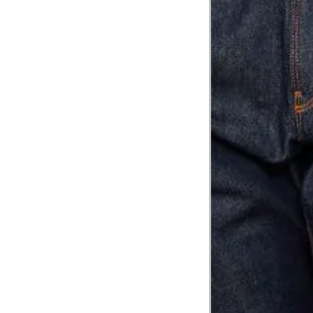
Troca ou devolução
Se ainda assim não servir, você pode devolver 
gratuitamente em até 15 dias.