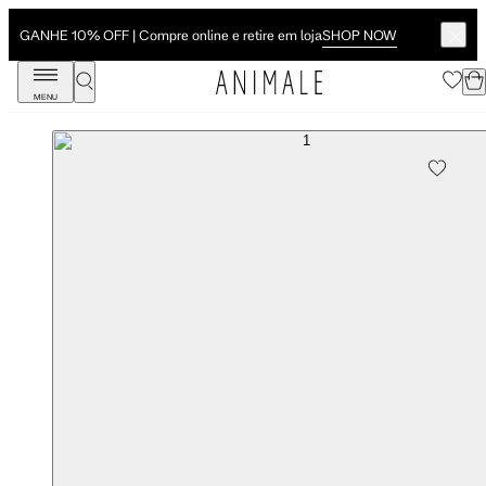
SHOP NOW
GANHE 10% OFF | Compre online e retire em loja
MENU