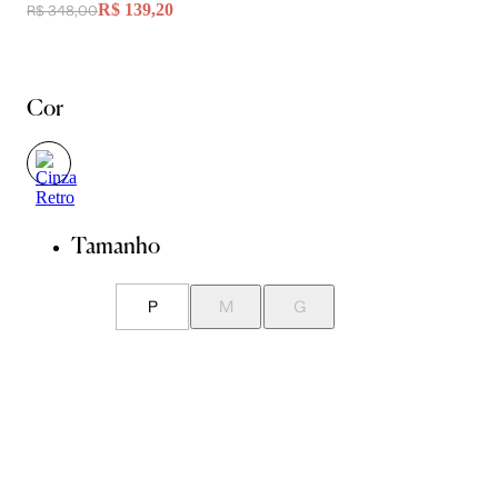
R$ 139,20
R$ 348,00
Cor
Tamanho
P
M
G
Guia de Medidas
Avise-me quando chegar
ADICIONAR À SACOLA