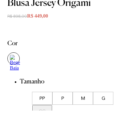
Blusa Jersey Origami
R$ 449,00
R$ 898,00
Cor
Tamanho
PP
P
M
G
GG
Guia de Medidas
Avise-me quando chegar