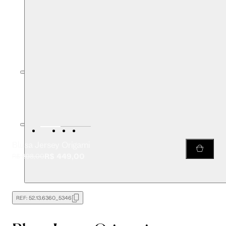
Blusa Jersey Origami
R$ 449,00
R$ 898,00
REF:
52.13.6360_5346