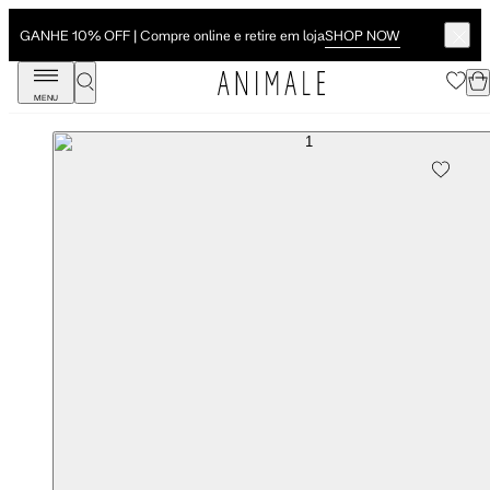
SHOP NOW
GANHE 10% OFF | Compre online e retire em loja
MENU