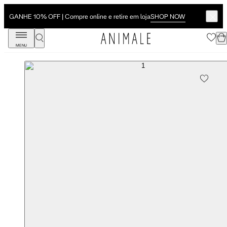
SHOP NOW
GANHE 10% OFF | Compre online e retire em loja
MENU