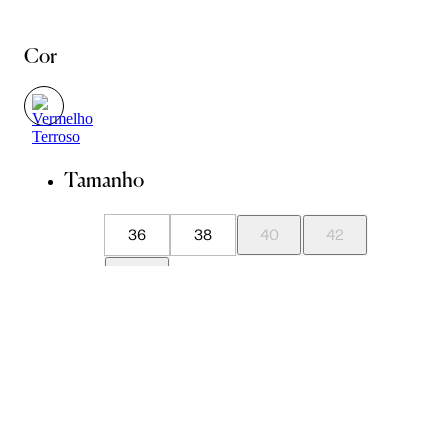
Cor
Tamanho
36
38
40
42
44
Guia de Medidas
Avise-me quando chegar
ADICIONAR À SACOLA