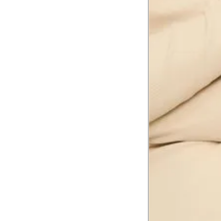
Tórax
1
Contorne abaixo da axila e acima do
Busto
Contorne o busto passando pela altur
2
folgada.
Cintura
3
Contorne a cintura colocando a fita 
Cintura baixa
Contorne na linha do umbigo, apro
4
linha da cintura.
Quadril
5
Contorne a maior parte do quadril.
Coxa total
Contorne a parte mais larga da co
6
abaixo da virilha.
Comprimento da cintura até o c
Meça da parte mais fina da cintura a
7
corpo
Comprimento do braço
8