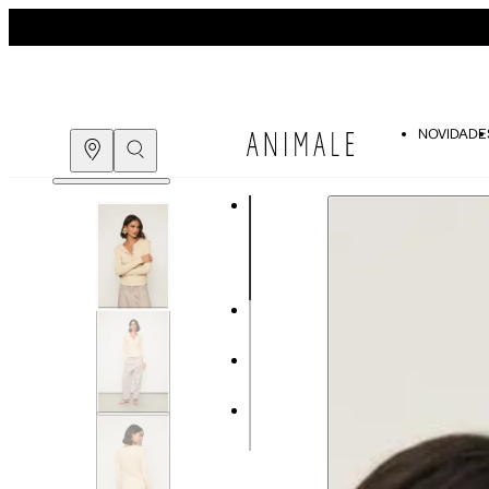
NOVIDADE
Guia de medidas
COMPRE PELO
WHATSAPP
ENCONTRE UMA LOJA
Tabela de medidas do corpo
As medidas mostradas são referentes às me
Medidas do Corpo
P