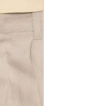
a do punho.
Precisa de ajuda?
Saber mais
o produto
Não encontrei meu tamanho. 
recomendação?