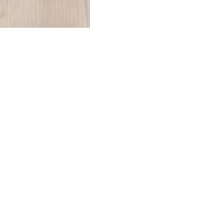
UCIONAL
MINHA CONTA
AJUD
o Animale
Minha Conta
Cuidad
ESG
Meus Pedidos
Entreg
intage
Devolver Pedido
Troca 
54
Wishlist
Formas
ores
Gift Card
Pergun
evendedor
 Conosco
rivacidade
a