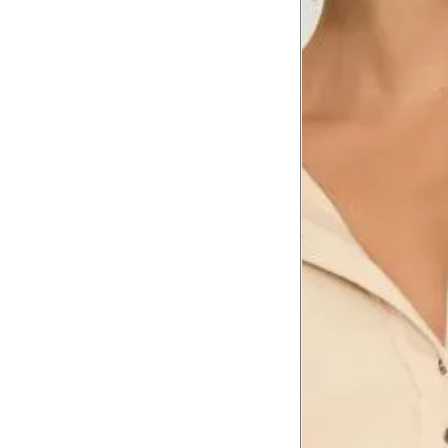
Comprimento da cintura
105.
até o chão
Comprimento do braço
60.2
Como me medir?
Tire as medidas do seu corpo de acordo com 