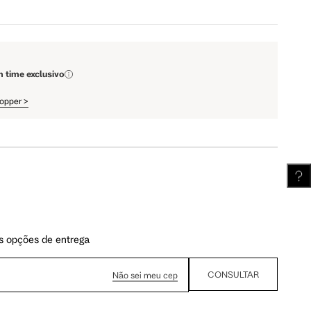
111.5 cm
112 cm
m time exclusivo
62.5 cm
63.25 cm
hopper
>
s opções de entrega
CONSULTAR
Não sei meu cep