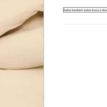
 busto.
Saiba também sobre troca e de
a do seio. A fita deve estar
na parte mais fina.
ximadamente 4 cm abaixo da
xa, aproximadamente 2cm
hão
té a planta do pé na frente do