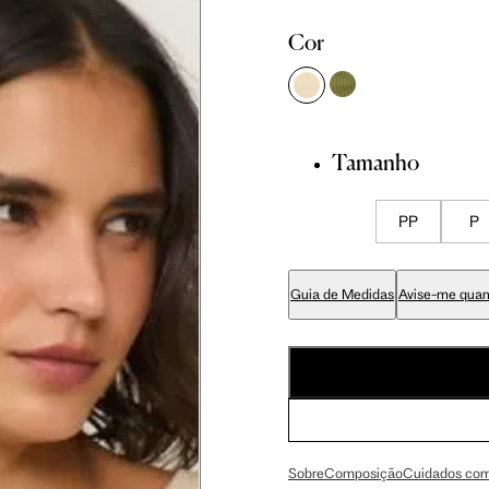
 cm
86 cm
92.5 cm
Cor
 cm
89 cm
95.5 cm
Tamanho
 cm
70 cm
76.5 cm
PP
P
 cm
84 cm
90.5 cm
Guia de Medidas
Avise-me quan
 cm
99 cm
105.5 cm
 cm
59 cm
63 cm
Sobre
Composição
Cuidados com