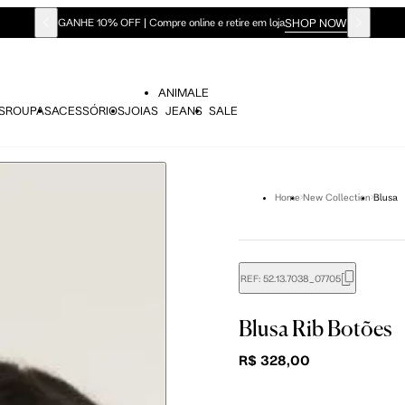
SHOP NOW
GANHE 10% OFF | Compre online e retire em loja
ANIMALE
S
ROUPAS
ACESSÓRIOS
JOIAS
JEANS
SALE
Home
New Collection
Blusa
REF:
52.13.7038_07705
didas do corpo, compare-as com as medidas do seu corpo par
Blusa Rib Botões
R$ 328,00
P
P
M