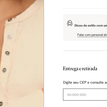
5 cm
108.5 cm
110 cm
Dicas de estilo com u
5 cm
61 cm
61.75 cm
Falar com personal s
Entrega e retirada
as instruções abaixo.
Digite seu CEP e consulte a