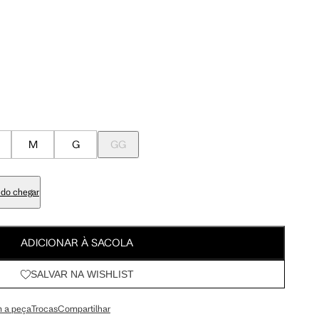
Meus Pedidos
100 cm
107.5 cm
Wishlist
103 cm
110.5 cm
84 cm
91.5 cm
M
G
GG
98 cm
105.5 cm
do chegar
113 cm
120.5 cm
ADICIONAR À SACOLA
SALVAR NA WISHLIST
67.5 cm
72 cm
 a peça
Trocas
Compartilhar