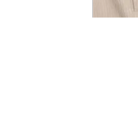
CADASTRE-SE EM NOSSA
NEWSLETTER
INSTIT
Aplicativ
Receba as novidades e fique por dentro de
serviços exclusivos!
Animale 
Animale V
Azzas 21
OK
Forneced
Seja um r
Animale
A Animale utiliza os dados preenchidos para
você utilizar as funcionalidades da nossa
Trabalhe
Loja. Saiba mais em:
Política de Privacidade.
Aviso de P
Ao concluir o cadastro, você permite o
Seguranç
tratamento de dados pessoais para finalidade
da proposta. Atenção: O cadastro é para
maior de 18 anos.