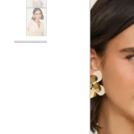
Tórax
78.5
Busto
81.5
Cintura
62.5
Cintura baixa
76.5
Quadril
91.5
Coxa total
54.5