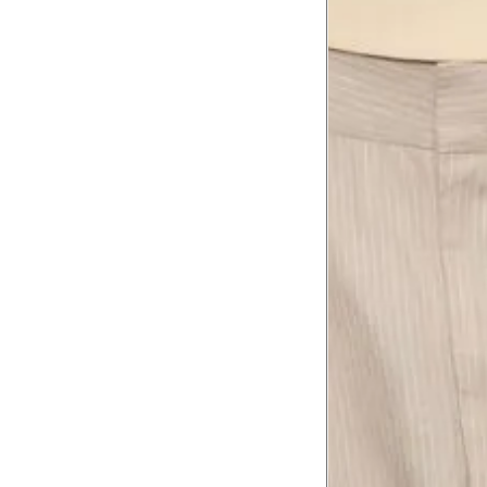
Meça do canto do ombro até a dobr
Troca ou devolução
Se ainda assim não servir, você pode devolver 
gratuitamente em até 15 dias.