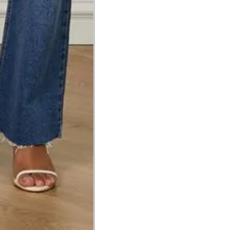
a do punho.
Precisa de ajuda?
Saber mais
o produto
Não encontrei meu tamanho. 
recomendação?