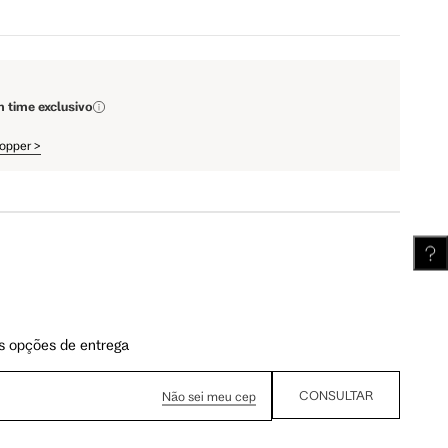
111.5 cm
112 cm
m time exclusivo
62.5 cm
63.25 cm
hopper
>
s opções de entrega
CONSULTAR
Não sei meu cep