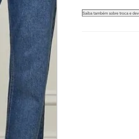
 busto.
Saiba também sobre troca e de
a do seio. A fita deve estar
na parte mais fina.
ximadamente 4 cm abaixo da
xa, aproximadamente 2cm
hão
té a planta do pé na frente do