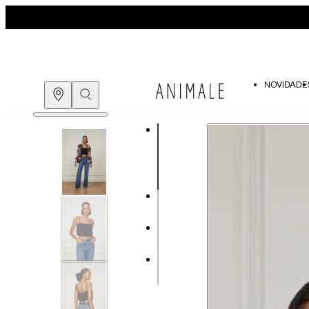
NOVIDADE
Guia de medidas
COMPRE PELO
WHATSAPP
ENCONTRE UMA LOJA
Tabela de medidas do corpo
As medidas mostradas são referentes às me
Medidas do Corpo
P