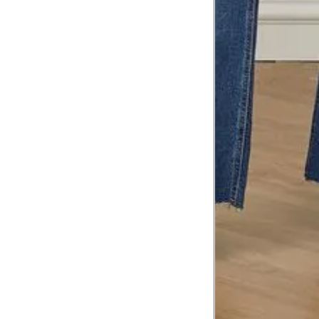
Meça do canto do ombro até a dobr
Troca ou devolução
Se ainda assim não servir, você pode devolver 
gratuitamente em até 15 dias.