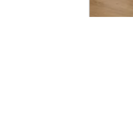
CADASTRE-SE EM NOSSA
NEWSLETTER
INSTIT
Aplicativ
Receba as novidades e fique por dentro de
serviços exclusivos!
Animale 
Animale V
Azzas 21
OK
Forneced
Seja um r
Animale
A Animale utiliza os dados preenchidos para
você utilizar as funcionalidades da nossa
Trabalhe
Loja. Saiba mais em:
Política de Privacidade.
Aviso de P
Ao concluir o cadastro, você permite o
Seguranç
tratamento de dados pessoais para finalidade
da proposta. Atenção: O cadastro é para
maior de 18 anos.