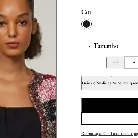
 cm
86 cm
92.5 cm
Cor
 cm
89 cm
95.5 cm
Tamanho
 cm
70 cm
76.5 cm
PP
P
 cm
84 cm
90.5 cm
Guia de Medidas
Avise-me quan
 cm
99 cm
105.5 cm
 cm
59 cm
63 cm
Composição
Cuidados com a pe