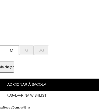
Meus Pedidos
100 cm
107.5 cm
Wishlist
103 cm
110.5 cm
84 cm
91.5 cm
M
G
GG
98 cm
105.5 cm
do chegar
113 cm
120.5 cm
ADICIONAR À SACOLA
SALVAR NA WISHLIST
67.5 cm
72 cm
ça
Trocas
Compartilhar