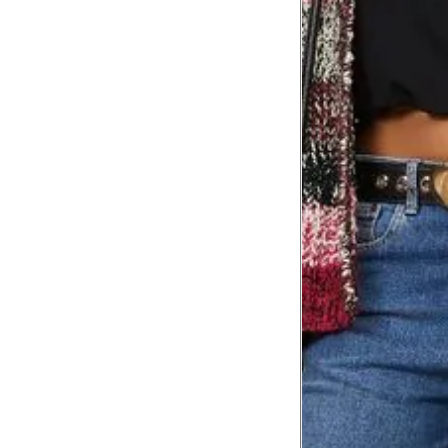
Comprimento da cintura
105.
até o chão
Comprimento do braço
60.2
Como me medir?
Tire as medidas do seu corpo de acordo com 