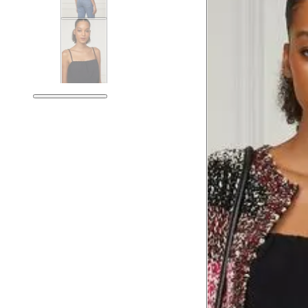
Tórax
78.5
Busto
81.5
Cintura
62.5
Cintura baixa
76.5
Quadril
91.5
Coxa total
54.5