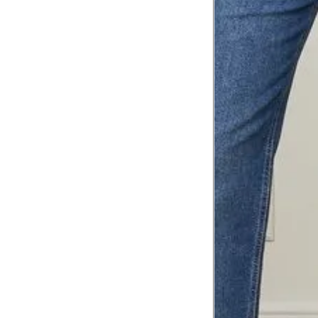
Tórax
1
Contorne abaixo da axila e acima do
Busto
Contorne o busto passando pela altur
2
folgada.
Cintura
3
Contorne a cintura colocando a fita 
Cintura baixa
Contorne na linha do umbigo, apro
4
linha da cintura.
Quadril
5
Contorne a maior parte do quadril.
Coxa total
Contorne a parte mais larga da co
6
abaixo da virilha.
Comprimento da cintura até o c
Meça da parte mais fina da cintura a
7
corpo
Comprimento do braço
8