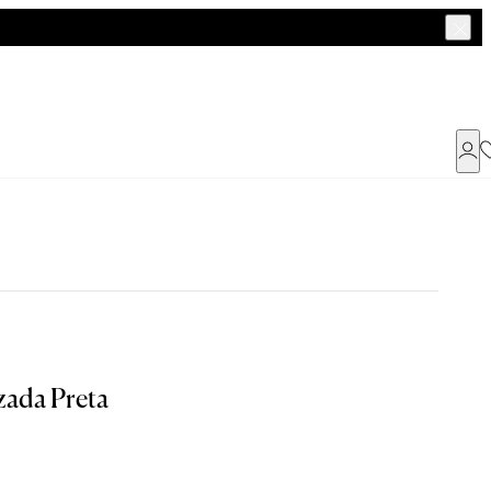
Já possui uma conta ?
Faça login ou cadastre-se
ENTRAR
a encontrar o seu tamanho.
zada Preta
Dados Pessoais
G
GG