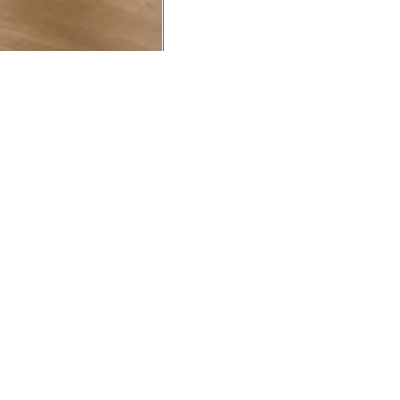
UCIONAL
MINHA CONTA
AJUD
o Animale
Minha Conta
Cuidad
ESG
Meus Pedidos
Entreg
intage
Devolver Pedido
Troca 
54
Wishlist
Formas
ores
Gift Card
Pergun
evendedor
 Conosco
rivacidade
a