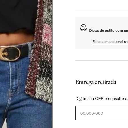
5 cm
108.5 cm
110 cm
Dicas de estilo com u
5 cm
61 cm
61.75 cm
Falar com personal s
Entrega e retirada
as instruções abaixo.
Digite seu CEP e consulte a