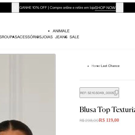
SHOP NOW
GANHE 10% OFF | Compre online e retire em loja
ANIMALE
S
ROUPAS
ACESSÓRIOS
JOIAS
JEANS
SALE
Home
Last Chance
REF:
52.10.5049_0005
didas do corpo, compare-as com as medidas do seu corpo par
Blusa Top Texturi
R$ 119,00
R$ 298,00
P
P
M